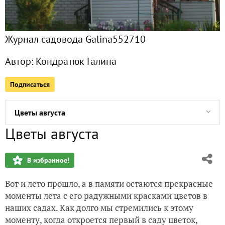
Творожная запеканка как в детском саду
Журнал садовода Galina552710
Печенье Ретро
Автор:
Кондратюк Галина
Кексы утренние
Подписаться
Фикус - комнатное растение
Цветы августа
Цветы августа
Можжевельник казацкий
В избранное!
Дерен пестролистный
Вот и лето прошло, а в памяти остаются прекрасные
Айва японская
моменты лета с его радужными красками цветов в
наших садах. Как долго мы стремились к этому
Огурцы-гиганты
моменту, когда откроется первый в саду цветок,