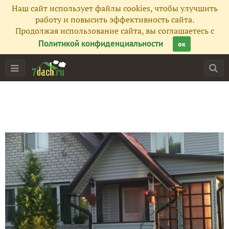
Наш сайт использует файлы cookies, чтобы улучшить
работу и повысить эффективность сайта.
Продолжая использование сайта, вы соглашаетесь с
Политикой конфиденциальности
ок
Главная
Подписчики
7
Все публикации
83
Фото
9
Сейчас обсуждают
Сажаем корневой сельдерей на зелень