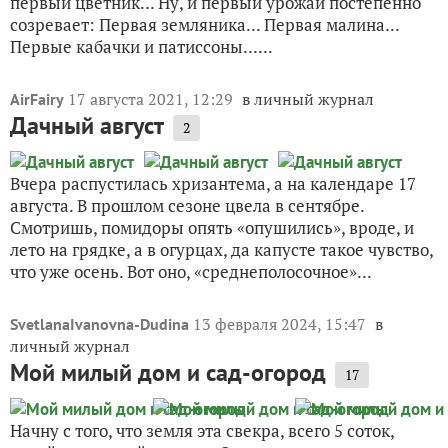
первый цветник... Ну, и первый урожай постепенно
созревает: Первая земляника... Первая малина...
Первые кабачки и патиссоны......
17 августа 2021, 12:29
в личный журнал
AirFairy
Дачный август
2
Вчера распустилась хризантема, а на календаре 17
августа. В прошлом сезоне цвела в сентябре.
Смотришь, помидоры опять «опушились», вроде, и
лето на грядке, а в огурцах, да капусте такое чувство,
что уже осень. Вот оно, «среднеполосочное»...
13 февраля 2024, 15:47
в
SvetlanaIvanovna-Dudina
личный журнал
Мой милый дом и сад-огород
17
Начну с того, что земля эта свекра, всего 5 соток,