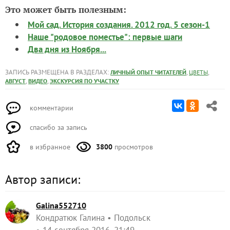
Это может быть полезным:
Мой сад. История создания. 2012 год. 5 сезон-1
Наше "родовое поместье": первые шаги
Два дня из Ноября...
ЗАПИСЬ РАЗМЕЩЕНА В РАЗДЕЛАХ:
,
,
ЛИЧНЫЙ ОПЫТ ЧИТАТЕЛЕЙ
ЦВЕТЫ
,
,
АВГУСТ
ВИДЕО
ЭКСКУРСИЯ ПО УЧАСТКУ
комментарии
спасибо за запись
в избранное
3800
просмотров
Автор записи:
Galina552710
Кондратюк Галина
Подольск