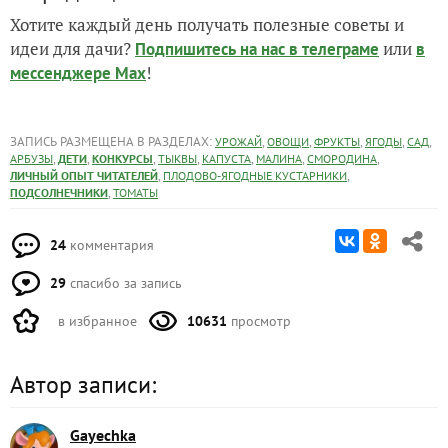
Хотите каждый день получать полезные советы и
идеи для дачи?
или
Подпишитесь на нас
в телеграме
в
!
мессенджере Max
ЗАПИСЬ РАЗМЕЩЕНА В РАЗДЕЛАХ:
,
,
,
,
,
УРОЖАЙ
ОВОЩИ
ФРУКТЫ
ЯГОДЫ
САД
,
,
,
,
,
,
,
АРБУЗЫ
ДЕТИ
КОНКУРСЫ
ТЫКВЫ
КАПУСТА
МАЛИНА
СМОРОДИНА
,
,
ЛИЧНЫЙ ОПЫТ ЧИТАТЕЛЕЙ
ПЛОДОВО-ЯГОДНЫЕ КУСТАРНИКИ
,
ПОДСОЛНЕЧНИКИ
ТОМАТЫ
24
комментария
29
спасибо за запись
в избранное
10631
просмотр
Автор записи:
Gayechka