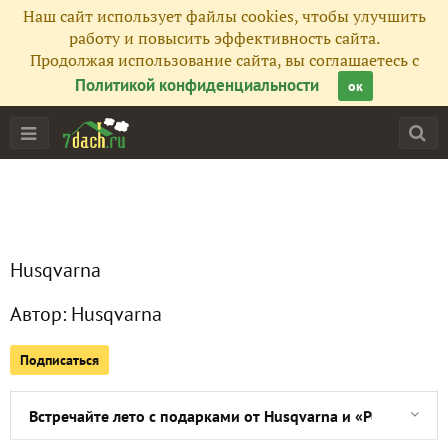
Наш сайт использует файлы cookies, чтобы улучшить
работу и повысить эффективность сайта.
Продолжая использование сайта, вы соглашаетесь с
Главная
Политикой конфиденциальности
ок
Подписчики
5
Все публикации
13
Сейчас обсуждают
Husqvarna
Автор:
Husqvarna
Большая презентация новинок от Husqvarna в Аптекарск
Подписаться
Husqvarna запустила роботизированного садовника в Бо
Встречайте лето с подарками от Husqvarna и «Роснефти»!