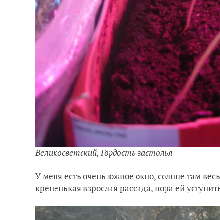
Великосветский, Гордость застолья
У меня есть очень южное окно, солнце там весь
крепенькая взрослая рассада, пора ей уступи