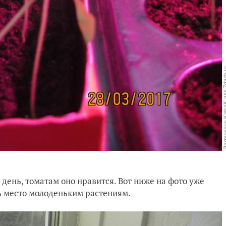
 день, томатам оно нравится. Вот ниже на фото уже
ть место молоденьким растениям.