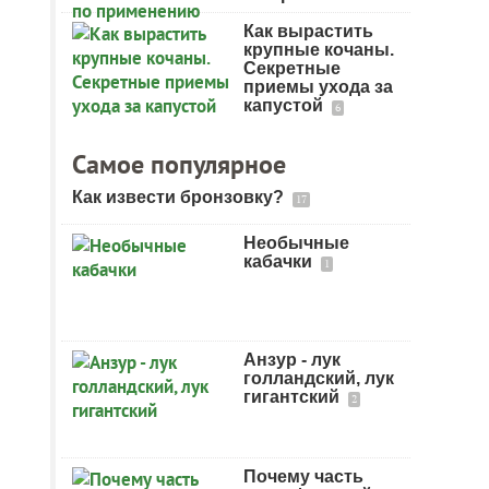
Как вырастить
крупные кочаны.
Секретные
приемы ухода за
капустой
6
Самое популярное
Как извести бронзовку?
17
Необычные
кабачки
1
Анзур - лук
голландский, лук
гигантский
2
Почему часть