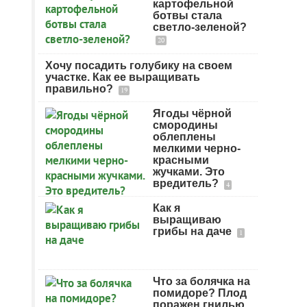
картофельной
ботвы стала
светло-зеленой?
20
Хочу посадить голубику на своем
участке. Как ее выращивать
правильно?
19
Ягоды чёрной
смородины
облеплены
мелкими черно-
красными
жучками. Это
вредитель?
4
Как я
выращиваю
грибы на даче
1
Что за болячка на
помидоре? Плод
поражен гнилью