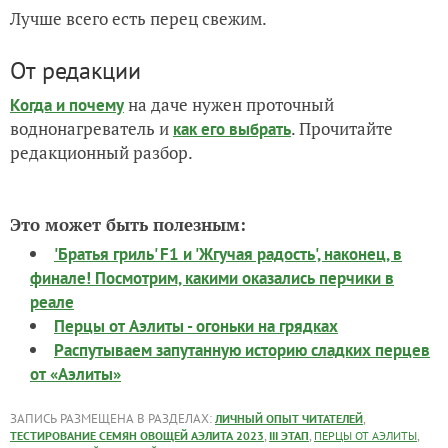
Лучше всего есть перец свежим.
От редакции
на даче нужен проточный
Когда и почему
воднонагреватель и
. Прочитайте
как его выбрать
редакционный разбор.
Это может быть полезным:
'Братья гриль' F1 и 'Жгучая радость', наконец, в
финале! Посмотрим, какими оказались перчики в
реале
Перцы от Аэлиты - огоньки на грядках
Распутываем запутанную историю сладких перцев
от «Аэлиты»
ЗАПИСЬ РАЗМЕЩЕНА В РАЗДЕЛАХ:
,
ЛИЧНЫЙ ОПЫТ ЧИТАТЕЛЕЙ
,
,
,
ТЕСТИРОВАНИЕ СЕМЯН ОВОЩЕЙ АЭЛИТА 2023
III ЭТАП
ПЕРЦЫ ОТ АЭЛИТЫ