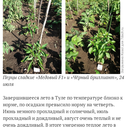
Перцы сладкие «Медовый F1» и «Чёрный бриллиант», 24
июля
Завершившееся лето в Туле по температуре близко к
норме, по осадкам превысило норму на четверть.
Июнь немного прохладный и солнечный, июль
прохладный и дождливый, август очень теплый и не
очень дождливый. В итоге умеренно теплое лето в