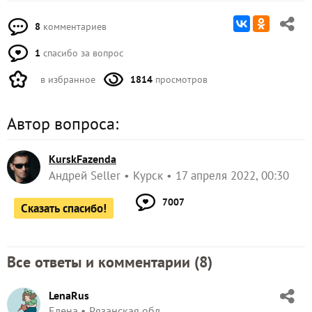
8
комментариев
1
спасибо за вопрос
в избранное
1814
просмотров
Автор вопроса:
KurskFazenda
Андрей Seller
Курск
17 апреля 2022, 00:30
7007
Сказать спасибо!
Все ответы и комментарии (
8
)
LenaRus
Елена
Рязанская обл.