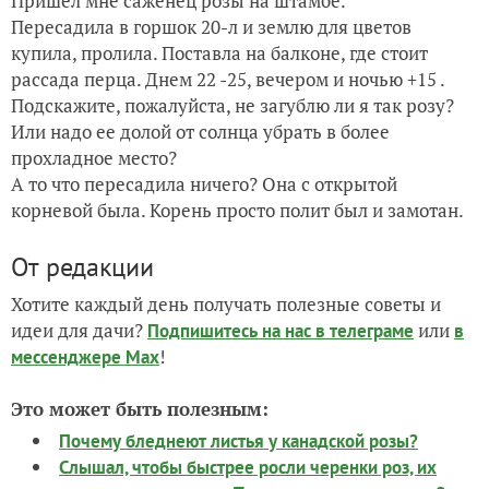
Пришел мне саженец розы на штамбе.
Пересадила в горшок 20-л и землю для цветов
купила, пролила. Поставла на балконе, где стоит
рассада перца. Днем 22 -25, вечером и ночью +15 .
Подскажите, пожалуйста, не загублю ли я так розу?
Или надо ее долой от солнца убрать в более
прохладное место?
А то что пересадила ничего? Она с открытой
корневой была. Корень просто полит был и замотан.
От редакции
Хотите каждый день получать полезные советы и
идеи для дачи?
или
Подпишитесь на нас
в телеграме
в
!
мессенджере Max
Это может быть полезным:
Почему бледнеют листья у канадской розы?
Слышал, чтобы быстрее росли черенки роз, их