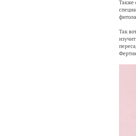
Также 
специа
фитола
Так вот
изучит
переса
Фертик