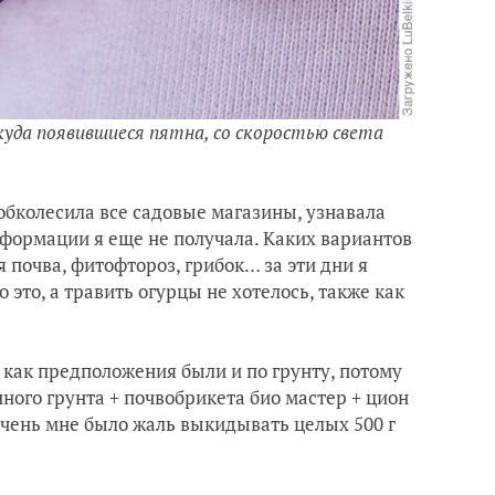
куда появившиеся пятна, со скоростью света
 обколесила все садовые магазины, узнавала
нформации я еще не получала. Каких вариантов
 почва, фитофтороз, грибок… за эти дни я
 это, а травить огурцы не хотелось, также как
 как предположения были и по грунту, потому
нного грунта + почвобрикета био мастер + цион
очень мне было жаль выкидывать целых 500 г