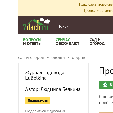
Наш сайт использ
Продолжая испо
ВОПРОСЫ
СЕЙЧАС
САД И
И ОТВЕТЫ
ОБСУЖДАЮТ
ОГОРОД
сад и огород
овощи
огурцы
Про
Журнал садовода
LuBelkina
В
Автор:
Людмила Белкина
Я нови
Подписаться
пробле
Поделиться с друзьями