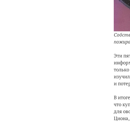
Собств
пожира
Эти пя
информ
только
изучил
и поте
В итог
что ку
для ов
Циона,