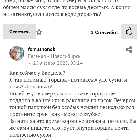
дома, позже могу точно измерить. Да, много, от
общей массы сухая где-то восемь десятых. А корни
не загниют, если долго в воде держать?
✿
Ответить
2
Спасибо!
fomushonok
Евгения
Новосибирск
25 января 2025, 05:24
Как сейчас у Вас дела?
Я так понимаю, горшок «поливаем» уже сутки и
ночь? Долгонько!
Полейте уже сверху и поставьте горшок без
поддона в ванну или в раковину на часок. Вечером
тонкой палочкой без особых усилий несколько раз
проткните грунт как сможете глубже.
Загнить за это время корни не должны, по идее. Вы
же сами пишете, что грунт внутри горшка почти
полностью сухой.