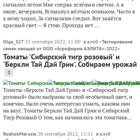
сигналил летом Мне сперва зелёным светом. А в
июле, вечерком, Вспыхнул жёлтым огоньком. Часто я
к нему ходил, За сигналами следил. Вот зажёгся
красный свет — Я стою. Прохода нет....
23 сентября 2022, 11:00
в клуб «
Olga_S27
Тестирование
»
семян овощей от ООО «Агрофирма АЭЛИТА»-2022
Томаты 'Сибирский тигр розовый' и
'Беркли Тай Дай Грин'. Собираем урожай
2
Томаты «Беркли Тай Дай Грин» и «Сибирский тигр
розовый» были выбраны за свой необычный цвет, и
конечно, было очень интересно узнать, каковы они
на вкус. Томаты Беркли Тай Дай Грин и Сибирский
Тигр Розовый О том, как начиналась эта томатная...
30 сентября 2022, 12:31
в клуб
RozhokMarusia