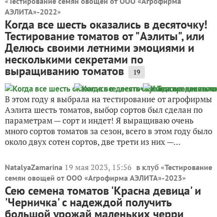
«
Тестирование семян овощей от ООО «Агрофирма
»
АЭЛИТА»-2022
Когда все шесть оказались в десяточку!
Тестирование томатов от "Аэлиты", или
Делюсь своими летними эмоциями и
несколькими секретами по
выращиванию томатов
19
В этом году я выбрала на тестирование от агрофирмы
Аэлита шесть томатов, выбор сортов был сделан по
параметрам — сорт и индет! Я выращиваю очень
много сортов томатов за сезон, всего в этом году было
около двух сотен сортов, две трети из них —...
19 мая 2023, 15:56
в клуб «
NatalyaZamarina
Тестирование
»
семян овощей от ООО «Агрофирма АЭЛИТА»-2023
Сею семена томатов 'Красна девица' и
'Черничка' с надеждой получить
большой урожай маленьких черри