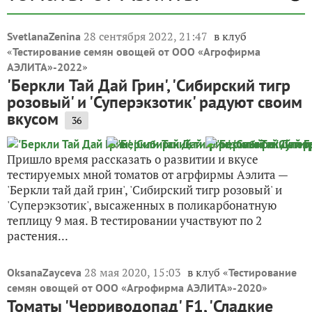
28 сентября 2022, 21:47
в клуб
SvetlanaZenina
«
Тестирование семян овощей от ООО «Агрофирма
»
АЭЛИТА»-2022
'Беркли Тай Дай Грин', 'Сибирский тигр
розовый' и 'Суперэкзотик' радуют своим
вкусом
36
Пришло время рассказать о развитии и вкусе
тестируемых мной томатов от агрфирмы Аэлита —
'Беркли тай дай грин', 'Сибирский тигр розовый' и
'Суперэкзотик', высаженных в поликарбонатную
теплицу 9 мая. В тестировании участвуют по 2
растения...
28 мая 2020, 15:03
в клуб «
OksanaZayceva
Тестирование
»
семян овощей от ООО «Агрофирма АЭЛИТА»-2020
Томаты 'Черриводопад' F1, 'Сладкие