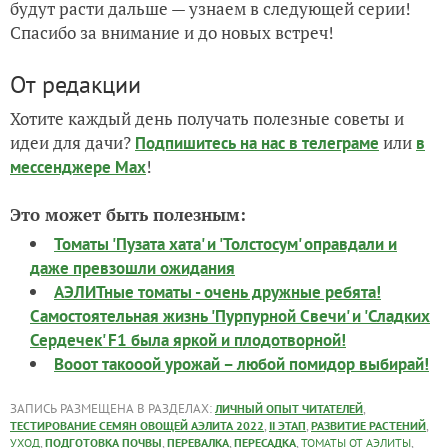
будут расти дальше — узнаем в следующей серии!
Спасибо за внимание и до новых встреч!
От редакции
Хотите каждый день получать полезные советы и
идеи для дачи?
или
Подпишитесь на нас
в телеграме
в
!
мессенджере Max
Это может быть полезным:
Томаты 'Пузата хата' и 'Толстосум' оправдали и
даже превзошли ожидания
АЭЛИТные томаты - очень дружные ребята!
Самостоятельная жизнь 'Пурпурной Свечи' и 'Сладких
Сердечек' F1 была яркой и плодотворной!
Вооот такооой урожай – любой помидор выбирай!
ЗАПИСЬ РАЗМЕЩЕНА В РАЗДЕЛАХ:
,
ЛИЧНЫЙ ОПЫТ ЧИТАТЕЛЕЙ
,
,
,
ТЕСТИРОВАНИЕ СЕМЯН ОВОЩЕЙ АЭЛИТА 2022
II ЭТАП
РАЗВИТИЕ РАСТЕНИЙ
,
,
,
,
,
УХОД
ПОДГОТОВКА ПОЧВЫ
ПЕРЕВАЛКА
ПЕРЕСАДКА
ТОМАТЫ ОТ АЭЛИТЫ