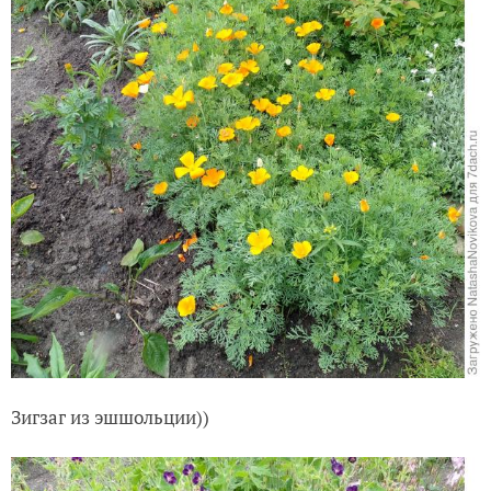
Зигзаг из эшшольции))