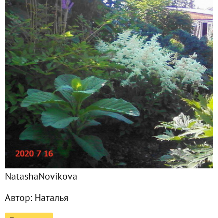
Подписчики
70
Все публикации
113
Фото
358
Сейчас обсуждают
Оживаю. Январь 2022 года
Сертификат за конкурс "Урожай-2021"
NatashaNovikova
Молюсь...
Автор:
Наталья
Неужели осень? Осень