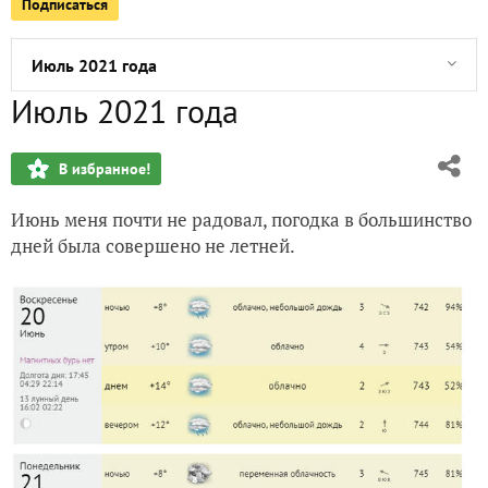
Подписаться
Перчики
Июль 2021 года
Июль 2021 года
До свидания, Весна! Здравствуй, Лето и мои первенцы
В избранное!
Майская маета. Только фрагменты
Июнь меня почти не радовал, погодка в большинство
У природы нет плохой погоды?
дней была совершено не летней.
Радоница
А у меня сегодня праздник :))