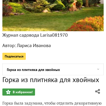
Самые декоративные сорта хвойных в период вегетации
Статья для тех, кто создает сад своими руками
Журнал садовода Larisa081970
Получила приз - подвесные корзины, за конкурс дачных 
Автор:
Лариса Иванова
Есть в осени прекрасные моменты
Подписаться
Пруд в саду - воплощённые мечты детей
Горка из плитняка для хвойных
Горка из плитняка для хвойных
Беседка в восточном стиле, переделанная из тряпичного 
В избранное!
Зимующие птицы в наших садах
Горка была задумана, чтобы отделить декоративную
Строительство бассейна своими руками