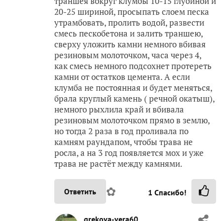
траншея вокруг клумбы 10-15 глубиной и
20-25 шириной, просыпать слоем песка
утрамбовать, пролить водой, развести
смесь пескобетона и залить траншею,
сверху уложить камни немного вбивая
резиновым молоточком, часа через 4,
как смесь немного подсохнет протереть
камни от остатков цемента. А если
клумба не постоянная и будет меняться,
брала круглый камень ( речной окатыш),
немного рыхлила край и вбивала
резиновым молоточком прямо в землю,
но тогда 2 раза в год проливала по
камням раундапом, чтобы трава не
росла, а на 3 год появляется мох и уже
трава не растёт между камнями.
✿
Ответить
1
Спасибо!
grekova-vera60