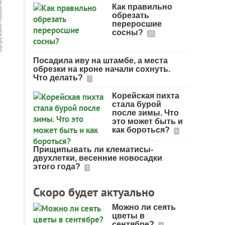
Как правильно
обрезать
переросшие
сосны?
22
Посадила иву на штамбе, а места
обрезки на кроне начали сохнуть.
Что делать?
1
Корейская пихта
стала бурой
после зимы. Что
это может быть и
как бороться?
6
Прищипывать ли клематисы-
двухлетки, весенние новосадки
этого года?
3
Скоро будет актуально
Можно ли сеять
цветы в
сентябре?