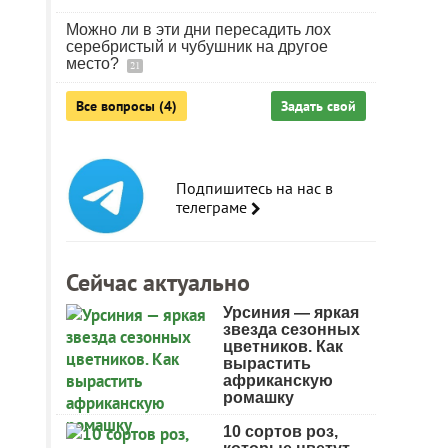
Можно ли в эти дни пересадить лох
серебристый и чубушник на другое
место?
21
Все вопросы (4)
Задать свой
Подпишитесь на нас в
телеграме
Сейчас актуально
Урсиния — яркая
звезда сезонных
цветников. Как
вырастить
африканскую
ромашку
10 сортов роз,