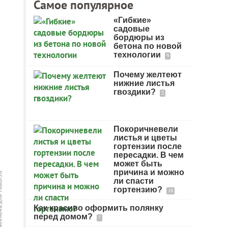
Самое популярное
«Гибкие»
садовые
бордюры из
бетона по новой
технологии
9
Почему желтеют
нижние листья
гвоздики?
2
Покоричневели
листья и цветы
гортензии после
пересадки. В чем
может быть
причина и можно
ли спасти
гортензию?
10
Как красиво оформить полянку
перед домом?
7