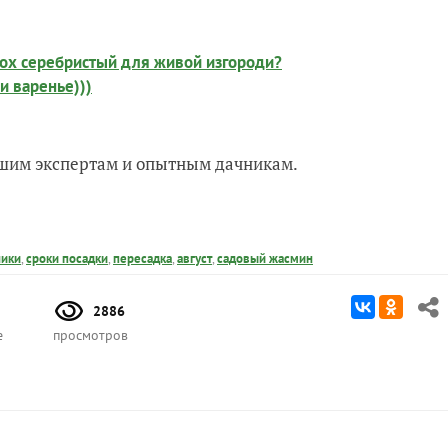
лох серебристый для живой изгороди?
 и варенье)))
нашим экспертам и опытным дачникам.
ики
,
сроки посадки
,
пересадка
,
август
,
садовый жасмин
2886
е
просмотров