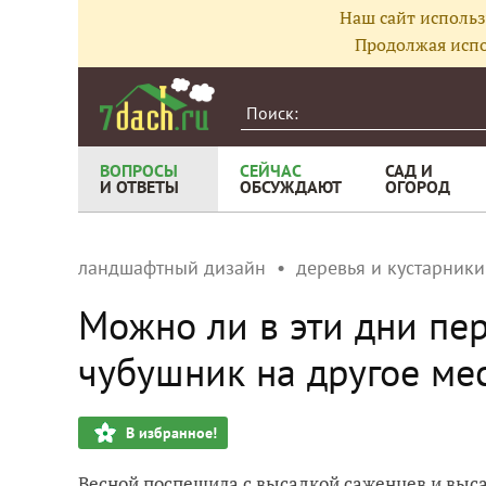
Наш сайт использ
Продолжая испо
ВОПРОСЫ
СЕЙЧАС
САД И
И ОТВЕТЫ
ОБСУЖДАЮТ
ОГОРОД
ландшафтный дизайн
деревья и кустарники
Можно ли в эти дни пе
чубушник на другое ме
В избранное!
Весной поспешила с высадкой саженцев и выса