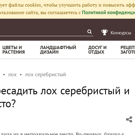
ует файлы cookies, чтобы улучшить работу и повысить эфф
льзование сайта, вы соглашаетесь с
Политикой конфиденци
Конкурсы
ЦВЕТЫ И
ЛАНДШАФТНЫЙ
ДОСУГ И
РЕЦЕП
РАСТЕНИЯ
ДИЗАЙН
ОТДЫХ
ЗАГОТ
лох
лох серебристый
ресадить лох серебристый и
сто?
дила их в неправильное место. Во-первых, близко к