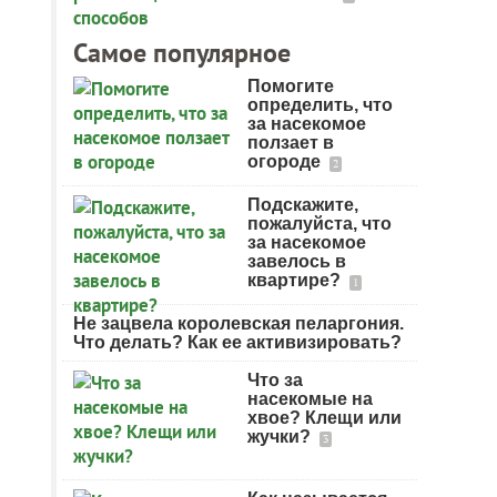
Самое популярное
Помогите
определить, что
за насекомое
ползает в
огороде
2
Подскажите,
пожалуйста, что
за насекомое
завелось в
квартире?
1
Не зацвела королевская пеларгония.
Что делать? Как ее активизировать?
Что за
насекомые на
хвое? Клещи или
жучки?
3