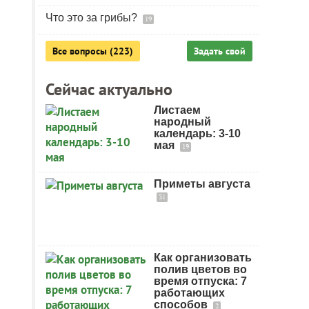
Что это за грибы?
19
Все вопросы (223)
Задать свой
Сейчас актуально
Листаем
народный
календарь: 3-10
мая
19
Приметы августа
31
Как организовать
полив цветов во
время отпуска: 7
работающих
способов
2