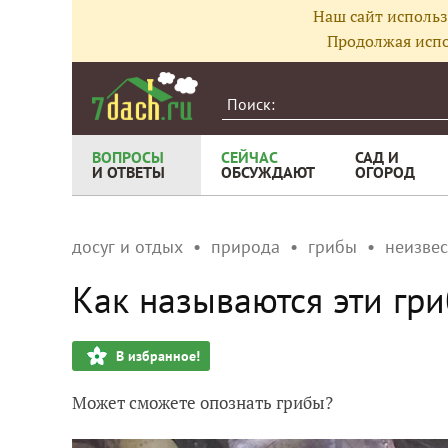
Наш сайт использ
Продолжая испо
ВОПРОСЫ
СЕЙЧАС
САД И
И ОТВЕТЫ
ОБСУЖДАЮТ
ОГОРОД
досуг и отдых
природа
грибы
неизве
Как называются эти гр
В избранное!
Может сможете опознать грибы?