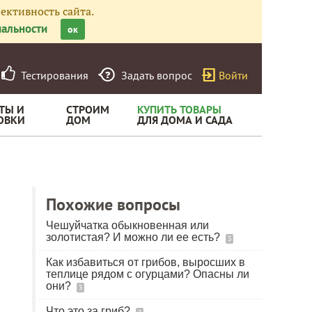
ективность сайта.
альности
ок
Тестирования
Задать вопрос
Войти
ТЫ И
СТРОИМ
КУПИТЬ ТОВАРЫ
ОВКИ
ДОМ
ДЛЯ ДОМА И САДА
Похожие вопросы
Чешуйчатка обыкновенная или
золотистая? И можно ли ее есть?
3
Как избавиться от грибов, выросших в
теплице рядом с огурцами? Опасны ли
они?
3
Что это за гриб?