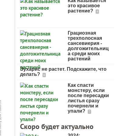
Как называется
это красивое
растение?
4
Грациозная
трехполосная
сансевиерия -
долгожительниц
а среди моих
растений
Эухарис не растет. Подскажите, что
делать?
6
Как спасти
монстеру, если
после пересадки
листья сразу
почернели и
упали?
7
Скоро будет актуально
2024: