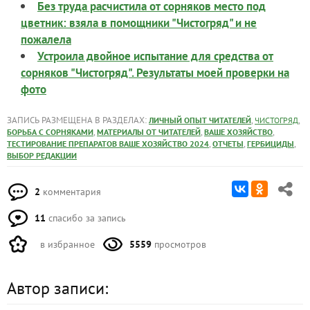
Без труда расчистила от сорняков место под
цветник: взяла в помощники "Чистогряд" и не
пожалела
Устроила двойное испытание для средства от
сорняков "Чистогряд". Результаты моей проверки на
фото
ЗАПИСЬ РАЗМЕЩЕНА В РАЗДЕЛАХ:
,
,
ЛИЧНЫЙ ОПЫТ ЧИТАТЕЛЕЙ
ЧИСТОГРЯД
,
,
,
БОРЬБА С СОРНЯКАМИ
МАТЕРИАЛЫ ОТ ЧИТАТЕЛЕЙ
ВАШЕ ХОЗЯЙСТВО
,
,
,
ТЕСТИРОВАНИЕ ПРЕПАРАТОВ ВАШЕ ХОЗЯЙСТВО 2024
ОТЧЕТЫ
ГЕРБИЦИДЫ
ВЫБОР РЕДАКЦИИ
2
комментария
11
спасибо за запись
в избранное
5559
просмотров
Автор записи: