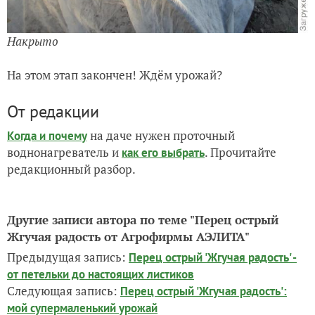
Накрыто
На этом этап закончен! Ждём урожай?
От редакции
на даче нужен проточный
Когда и почему
воднонагреватель и
. Прочитайте
как его выбрать
редакционный разбор.
Другие записи автора по теме "Перец острый
Жгучая радость от Агрофирмы АЭЛИТА"
Предыдущая запись:
Перец острый 'Жгучая радость' -
от петельки до настоящих листиков
Следующая запись:
Перец острый 'Жгучая радость':
мой супермаленький урожай