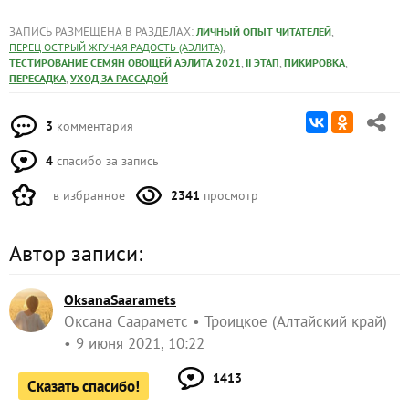
ЗАПИСЬ РАЗМЕЩЕНА В РАЗДЕЛАХ:
,
ЛИЧНЫЙ ОПЫТ ЧИТАТЕЛЕЙ
,
ПЕРЕЦ ОСТРЫЙ ЖГУЧАЯ РАДОСТЬ (АЭЛИТА)
,
,
,
ТЕСТИРОВАНИЕ СЕМЯН ОВОЩЕЙ АЭЛИТА 2021
II ЭТАП
ПИКИРОВКА
,
ПЕРЕСАДКА
УХОД ЗА РАССАДОЙ
3
комментария
4
спасибо за запись
в избранное
2341
просмотр
Автор записи:
OksanaSaaramets
Оксана Саараметс
Троицкое (Алтайский край)
9 июня 2021, 10:22
1413
Сказать спасибо!