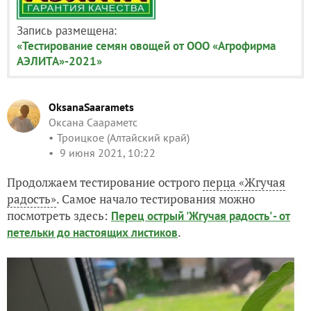
Запись размещена:
«Тестирование семян овощей от ООО «Агрофирма
АЭЛИТА»-2021»
OksanaSaaramets
Оксана Саараметс
Троицкое (Алтайский край)
9 июня 2021, 10:22
Продолжаем тестирование острого
перца «Жгучая
радость»
. Самое начало тестирования можно
посмотреть здесь:
Перец острый 'Жгучая радость' - от
.
петельки до настоящих листиков