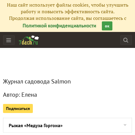
Наш сайт использует файлы cookies, чтобы улучшить
Обыденное и необычное
работу и повысить эффективность сайта.
Продолжая использование сайта, вы соглашаетесь с
Очаровательное трио
Политикой конфиденциальности
ок
История любви японцев к хризантемам
Как вы лодку назовете...
Изображения китайских хризантем
Журнал садовода Salmon
Кустарники, которые удивили
Автор:
Елена
Последнее дыхание лета
Подписаться
Тыквенный день
Рыжая «Медуза Горгона»