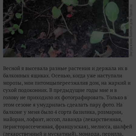
Весной я высевала разные растения и держала их в
балконных ящиках. Осенью, когда уже наступали
морозы, мои питомцыпереезжалив дом, на жаркий и
сухой подоконник. В предыдущие годы мне и в
голову не приходило их фотографировать. Только в
этом сезоне я умудрилась сдеалать пару фото. На
балконе у меня было 4 сорта базилика, розмарин,
майоран, лофант, иссоп, лаванда (лекарственная,
перисторассеченная, французская), мелисса, шалфей
(лекарственный и мускатный), монарда, перилла,