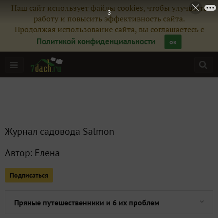
Наш сайт использует файлы cookies, чтобы улучшить
Все публикации
19
1
работу и повысить эффективность сайта.
Продолжая использование сайта, вы соглашаетесь с
Сейчас обсуждают
Политикой конфиденциальности
ок
Чёрные красавицы сада
Подготовка подвесных корзин балкона
Журнал садовода Salmon
Плод-загадка
Автор:
Елена
Вылазка в магазин семян
Подписаться
Удивительный цветок
Пряные путешественники и 6 их проблем