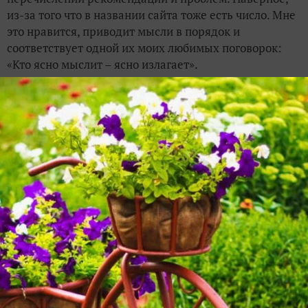
из-за того что в названии сайта тоже есть число. Мне
это нравится, приводит мысли в порядок и
соответствует одной их моих любимых поговорок:
«Кто ясно мыслит – ясно излагает».
Это может быть полезным:
Мои маленькие пряные "радости" и их заготовка
Как выращивать душицу и тимьян на
подоконнике?
Ароматный огород круглый год
ЗАПИСЬ РАЗМЕЩЕНА В РАЗДЕЛАХ:
,
ПРЯНЫЕ РАСТЕНИЯ
ЛИЧНЫЙ ОПЫТ ЧИТАТЕЛЕЙ
9
комментариев
23
спасибо за запись
5
в избранном
16643
просмотра