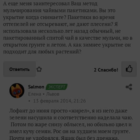
А еще меня заинтересовал Ваш метод
мульчирования чайными пакетиками. Вы это
укрытие когда снимаете? Пакетики во время
оттепелей не отсыревают, не дают плесени? Я
использовала несколько лет назад обычный, не
пакетированный спитой чай в качестве мульчи, но в
открытом грунте и летом. А как зимнее укрытие он
подходит для любых растений?
✿
Ответить
2
Спасибо!
Salmon
ЭКСПЕРТ
Елена
Львов
13 февраля 2014, 21:26
Лофант до июня просто «жирел», я из него даже
зелени насушила и соответственно наделала чаю.
Потом по жаре снизу облысел, но обильно цвел и
имел кучу семян. Рос он на худшем моем грунте.
Почти не удобрялся. Ящик был без дренажа,