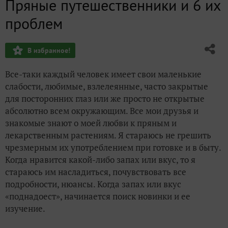
Пряные путешественники и 6 их
Обыденное и необычное
проблем
Очаровательное трио
В избранное!
История любви японцев к хризантемам
Все-таки каждый человек имеет свои маленькие
Как вы лодку назовете...
слабости, любимые, взлелеянные, часто закрытые
для посторонних глаз или же просто не открытые
Изображения китайских хризантем
абсолютно всем окружающим. Все мои друзья и
знакомые знают о моей любви к пряным и
лекарственным растениям. Я стараюсь не грешить
чрезмерным их употреблением при готовке и в быту.
Когда нравится какой-либо запах или вкус, то я
стараюсь им насладиться, почувствовать все
подробности, нюансы. Когда запах или вкус
«поднадоест», начинается поиск новинки и ее
изучение.