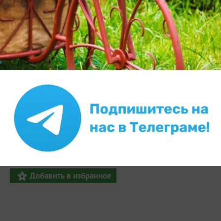
Автор записи:
Salmon
ЭКСПЕРТ
Елена
Львов
13 февраля 2014, 13:01
5810
Сказать спасибо!
Добавили запись в избранное
и еще
Ирина
4 человека
Добавить в избранное