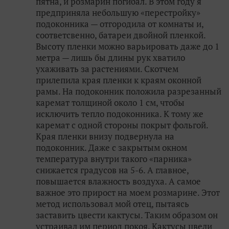
пятна, и розмарин погибал. В этом году я
предприняла небольшую «перестройку»
подоконника — отгородила от комнаты и,
соответсвенно, батареи двойной пленкой.
Высоту пленки можно варьировать даже до 1
метра — лишь бы длины рук хватило
ухаживать за растениями. Скотчем
прилепила края пленки к краям оконной
рамы. На подоконник положила разрезанный
каремат толщиной около 1 см, чтобы
исключить тепло подоконника. К тому же
каремат с одной стороны покрыт фольгой.
Края пленки внизу подвернула на
подоконник. Даже с закрытым окном
температура внутри такого «парника»
снижается градусов на 5-6. А главное,
повышается влажность воздуха. А самое
важное это прирост на моем розмарине. Этот
метод использовал мой отец, пытаясь
заставить цвести кактусы. Таким образом он
устраивал им период покоя. Кактусы цвели