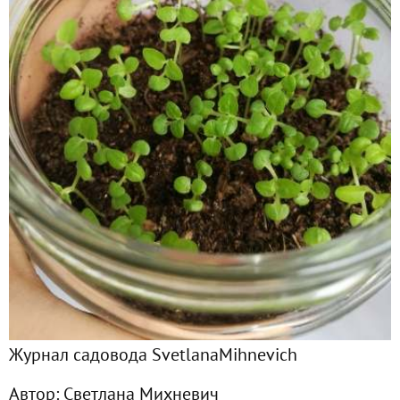
Главная
Подписчики
3
Все публикации
9
Фото
22
Сейчас обсуждают
Мои тюльпаны. Май 2019
Томаты сезона-2018. Что у меня выросло!
Журнал садовода SvetlanaMihnevich
Такая непростая тыква. Тыквы с выставки в Латвии
Автор:
Светлана Михневич
Ледяная красота