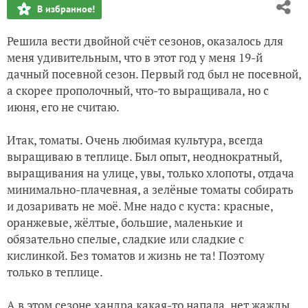
В избранное!
Раз-два-три, раз-два-три... Вальсируем!
Решила вести двойной счёт сезонов, оказалось для
меня удивительным, что в этот год у меня 19-й
"Арткоммуналка" - есть такой музей
дачный посевной сезон. Первый год был не посевной,
а скорее прополочный, что-то выращивала, но с
июня, его не считаю.
Итак, томаты. Очень любимая культура, всегда
выращиваю в теплице. Был опыт, неоднократный,
выращивания на улице, увы, только хлопоты, отдача
минимально-плачевная, а зелёные томаты собирать
и дозаривать не моё. Мне надо с куста: красные,
оранжевые, жёлтые, большие, маленькие и
обязательно спелые, сладкие или сладкие с
кислинкой. Без томатов и жизнь не та! Поэтому
только в теплице.
А в этом сезоне хандра какая-то напала, нет жажды