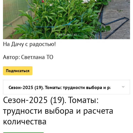
А я клад нашла! Или подарки из детства...
Сезон-2025. Мартовские дела на даче
На Дачу с радостью!
Сезон-2025. Грунт для рассады готовим на даче
Автор:
Светлана ТО
Дневник наблюдений в сезоне 2025
Подписаться
Рассадная тара "девятка", или Интуиции можно доверять
Сезон-2025 (19). Томаты: трудности выбора и расчета кол
Сезон-2025 (19). Томаты:
Сезон-2025 (19). Баклажаны
трудности выбора и расчета
Сезон-2025 (19). Перцы сладкие
количества
Погода в марте 2025 сезона