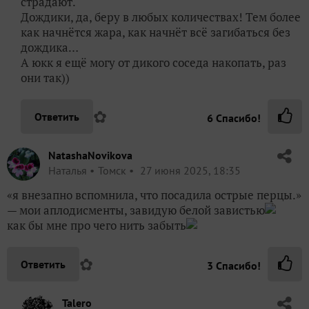
«я внезапно вспомнила, что посадила острые перцы.»
— мои аплодисменты, завидую белой завистью
как бы мне про чего нить забыть
✿
Ответить
3
Спасибо!
Talero
Рудольфовна
Запорожье
28 июня 2025, 11:11
Ну так когда они с головой скрываются в травке,
немудрено и забыть)) Ещё и посажены не на
огородных грядках, а между малиной и ежевикой,
куда я стараюсь не заглядывать. Теперь придётся
навещать!
✿
Ответить
2
Спасибо!