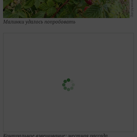
Контрольное взвешивание: местная рассада
Это может быть полезным:
Общество требует жертв
Часов в сутках не хватает… неудачный опыт
Вырастить свое! Возрождение английских
огородных традиций и четырехлетний севооборот в
действии
ЗАПИСЬ РАЗМЕЩЕНА В РАЗДЕЛАХ:
,
ЛИЧНЫЙ ОПЫТ ЧИТАТЕЛЕЙ
,
,
,
УБОРКА В ДОМЕ
ДАЧНЫЙ ДОМ
ПРОПОЛКА
ОГОРОД И ГРЯДКИ