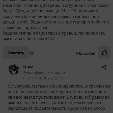
Talero
Рудольфовна
Запорожье
25 июня 2025, 21:36
Нет, муравьям там очень понравилось в трухлявом
пне и они уходить не намерены! Я их отгребаю, а
они всё назад притаскивают. Ну, пень всё равно на
выброс, так что пусть уж громят, тем более что
бархатцы от их деятельности вроде как не особо
страдают.
Дождики, да, беру в любых количествах! Тем более
как начнётся жара, как начнёт всё загибаться без
дождика…
А юкк я ещё могу от дикого соседа накопать, раз
они так))
✿
Ответить
6
Спасибо!
NatashaNovikova
Наталья
Томск
27 июня 2025, 18:35