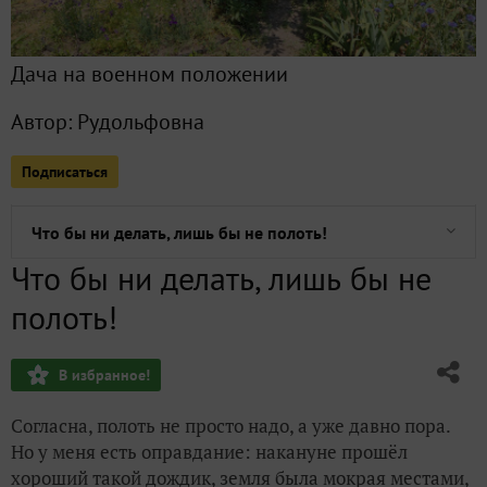
Все публикации
222
Дача на военном положении
Сейчас обсуждают
Автор:
Рудольфовна
Подписаться
Середина сезона
Что бы ни делать, лишь бы не полоть!
Что бы ни делать, лишь бы не
Общество требует жертв
полоть!
День недоделанных дел
В избранное!
Лето даёт амнистию
Согласна, полоть не просто надо, а уже давно пора.
Покос с приключениями
Но у меня есть оправдание: накануне прошёл
хороший такой дождик, земля была мокрая местами,