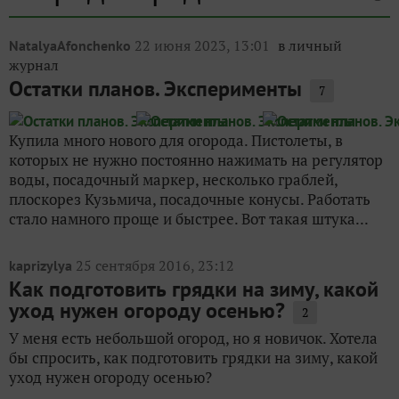
25 сентября 2016, 23:12
kaprizylya
Как подготовить грядки на зиму, какой
уход нужен огороду осенью?
2
У меня есть небольшой огород, но я новичок. Хотела
бы спросить, как подготовить грядки на зиму, какой
уход нужен огороду осенью?
18 июня 2024, 12:02
на конкурс «
Bernata
Конкурс
»
садовых секретов
Огород на пятнадцати метрах:
вынужденная мера или экономия
пространства для цветников?
17
Даже тогда, когда я имела участок в двенадцать соток
земли, мой огород занимал не более полусотки
вместе с дорожками и ограждениями. И именно тогда
я убедилась, что на семью из двух-трёх человек за