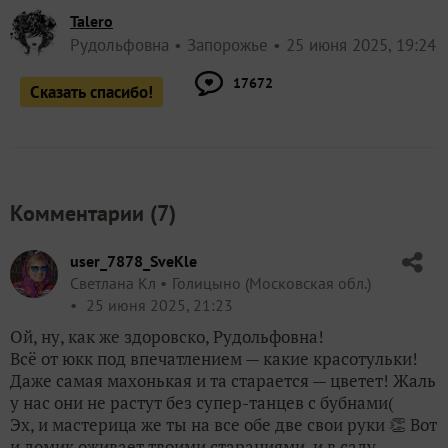
user_7878_SveKle
Светлана Кл
Голицыно (Московская обл.)
25 июня 2025, 21:23
Ой, ну, как же здоровско, Рудольфовна!
Всё от юкк под впечатлением — какие красотульки!
Даже самая махонькая и та старается — цветет! Жаль
у нас они не растут без супер-танцев с бубнами(
Эх, и мастерица же ты на все обе две свои руки 👏 Вот
и домик оживает твоими стараниями, и в саду
томатики, малинки, уверена, и огурчики с кабачками
будут. Дождь тебе в помощь! Мы с Мариночкой
каааждый божий день силой мысли гоним наши
дожди к тебе. Ведь нас они уже достали😣 А тебе-то в
самый раз пригодятся)
Рада за люпин и бархатцы) Муравьи, так понимаю,
выселяться не желают?😡
✿
Ответить
4
Спасибо!