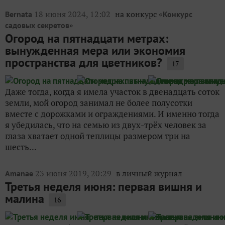
глаза хватает одной теплицы размером три на
шесть...
23 июня 2019, 20:29
в личный журнал
Amanae
Третья неделя июня: первая вишня и
малина
16
Восемь недель без дождика. А эта неделя ещё и с
ужасной жарой: утром +25, а днём +35 в тени, а на
солнышке так печет, что клубника, не прикрытая
сорняками, сгорает прямо на кусту. ОгородВся
неделя была посвящена выпалыванию сорняков.
Каждый...
13 июня 2023, 14:15
в личный журнал
Solovey
Июнь, июнь... начало лета
Май проскакал в посевных работах, захватив начало