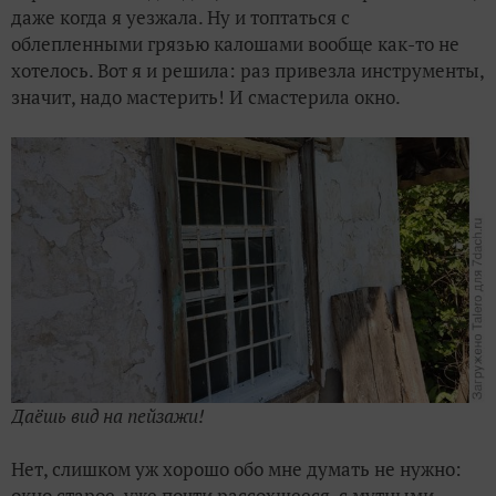
После урагана
даже когда я уезжала. Ну и топтаться с
облепленными грязью калошами вообще как-то не
Эксперимент продолжается
хотелось. Вот я и решила: раз привезла инструменты,
значит, надо мастерить! И смастерила окно.
Двое под дождём с лопатами
Последний из рода томатов
Если отчизна тебя не просила, зачем ты полезла в транше
Даёшь вид на пейзажи!
Нет, слишком уж хорошо обо мне думать не нужно:
окно старое, уже почти рассохшееся, с мутными