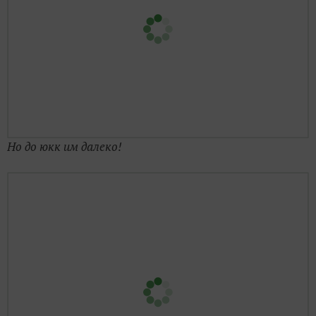
Но до юкк им далеко!
Люпинчик жив!