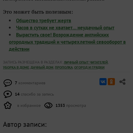
7
комментариев
14
спасибо за запись
в избранное
1353
просмотра
Автор записи:
Talero
Рудольфовна
Запорожье
25 июня 2025, 19:24
17672
Сказать спасибо!
Комментарии (
7
)