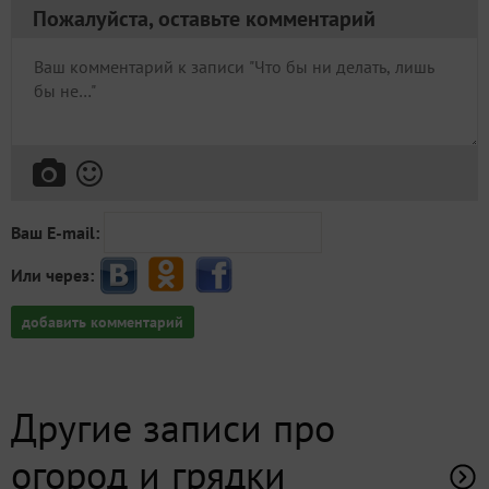
добавить комментарий
Другие записи про
огород и грядки
22 июня 2023, 13:01
в личный
NatalyaAfonchenko
журнал
Остатки планов. Эксперименты
7
Купила много нового для огорода. Пистолеты, в
которых не нужно постоянно нажимать на регулятор
воды, посадочный маркер, несколько граблей,
плоскорез Кузьмича, посадочные конусы. Работать
стало намного проще и быстрее. Вот такая штука...