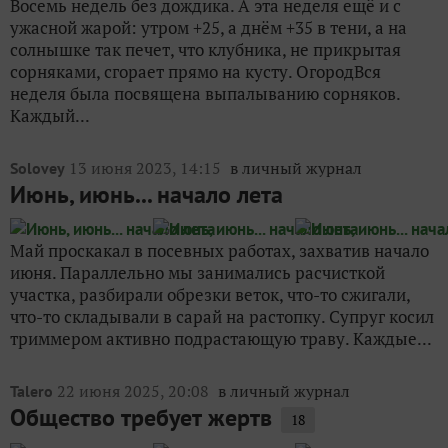
июня. Параллельно мы занимались расчисткой
участка, разбирали обрезки веток, что-то сжигали,
что-то складывали в сарай на растопку. Супруг косил
триммером активно подрастающую траву. Каждые...
22 июня 2025, 20:08
в личный журнал
Talero
Общество требует жертв
18
Кажется, я поняла: чтобы сделать то, что
запланировано, надо планировать что угодно, но
только не это! Уж который раз собираюсь
разобраться с дровами и хотя бы начать жечь ветки.
И каждый, каждый раз что-то подворачивается не то,
а ветки так и...
Смотрите все материалы
про огород и грядки
:
Смотреть все