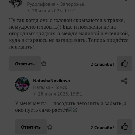
NatashaNovikova
Наталья
Томск
28 июня 2025, 15:51
У меня мечта — посадить чего нить и забыть, а
оно пусть само растёт
😀
✿
Ответить
2
Спасибо!
Talero
Рудольфовна
Запорожье
28 июня 2025, 16:05
Ну у нас это хмель, например! Или фенхель,
он всё вылезает напротив участка, а я его
машиной давлю, а он опять вылезает))
✿
Ответить
2
Спасибо!