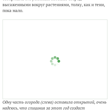
Одну часть огорода (слева) оставила открытой, очень
надеюсь, что глициния за этот год создаст
естественный полог. Справа все ещё натянута сетка
Слева глициния направлена на цепи, натянутые над
огородом