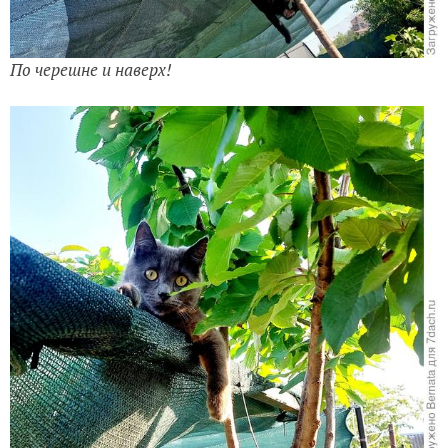
Вообще, наличие пятерых кошачьих заставляет
вносить свои коррективы:)
Огурцы спрятаны за ограждением:))
Такие крупноячеистые пластиковые сетки кидаю
кусками и на грядки, чтоб коты не рылись сразу