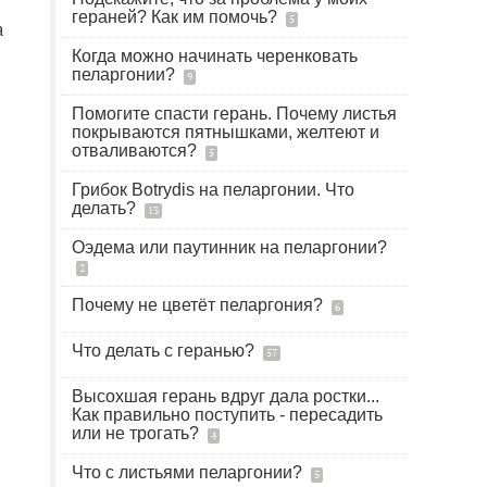
гераней? Как им помочь?
5
а
Когда можно начинать черенковать
пеларгонии?
9
Помогите спасти герань. Почему листья
покрываются пятнышками, желтеют и
отваливаются?
5
Грибок Botrydis на пеларгонии. Что
делать?
13
Оэдема или паутинник на пеларгонии?
2
Почему не цветёт пеларгония?
6
Что делать с геранью?
57
Высохшая герань вдруг дала ростки...
Как правильно поступить - пересадить
или не трогать?
4
Что с листьями пеларгонии?
5