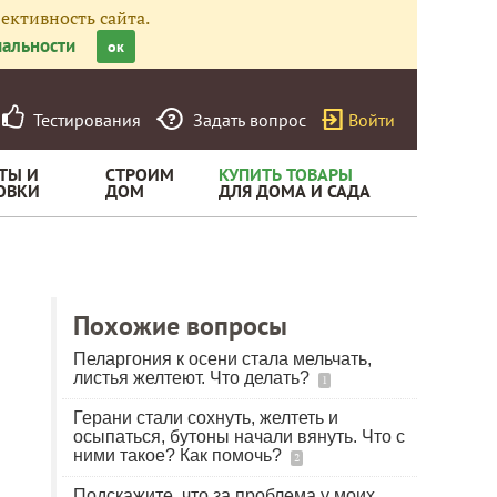
ективность сайта.
альности
ок
Тестирования
Задать вопрос
Войти
ТЫ И
СТРОИМ
КУПИТЬ ТОВАРЫ
ОВКИ
ДОМ
ДЛЯ ДОМА И САДА
Похожие вопросы
Пеларгония к осени стала мельчать,
листья желтеют. Что делать?
1
Герани стали сохнуть, желтеть и
осыпаться, бутоны начали вянуть. Что с
ними такое? Как помочь?
2
Подскажите, что за проблема у моих