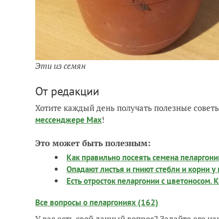
Эти из семян
От редакции
Хотите каждый день получать полезные советы
!
мессенджере Max
Это может быть полезным:
Как правильно посеять семена пеларгон
Опадают листья и гниют стебли и корни у 
Есть отросток пеларгонии с цветоносом. 
Все вопросы о пеларгониях (162)
У вас есть свой дачный вопрос? Задайте его 