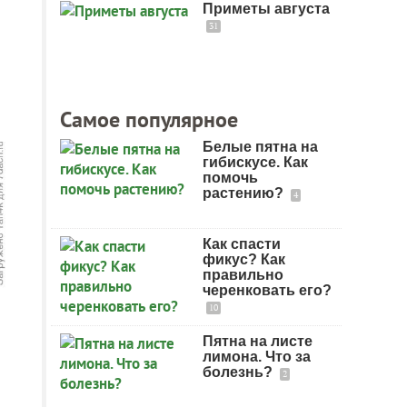
Приметы августа
31
Самое популярное
Белые пятна на
гибискусе. Как
помочь
растению?
4
Как спасти
фикус? Как
правильно
черенковать его?
10
Пятна на листе
лимона. Что за
болезнь?
2