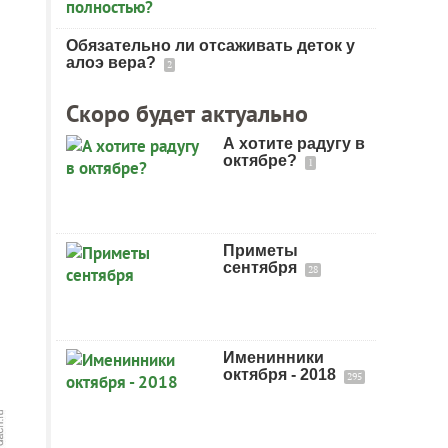
Обязательно ли отсаживать деток у
алоэ вера?
2
Скоро будет актуально
А хотите радугу в
октябре?
1
Приметы
сентября
28
Именинники
октября - 2018
295