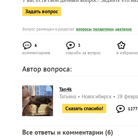
Задать вопрос
Вопрос размещен в разделах:
вопросы
,
пеларгонии
,
цветение
6
3
комментариев
спасибо за вопрос
в избранн
Автор вопроса:
Tan4k
Татьяна
Новосибирск
28 февра
Сказать спасибо!
1277
Все ответы и комментарии (
6
)