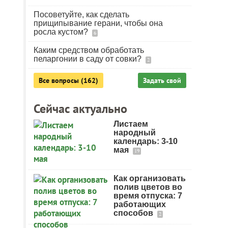
Посоветуйте, как сделать
прищипывание герани, чтобы она
росла кустом?
6
Каким средством обработать
пеларгонии в саду от совки?
2
Все вопросы (162)
Задать свой
Сейчас актуально
Листаем
народный
календарь: 3-10
мая
19
Как организовать
полив цветов во
время отпуска: 7
работающих
способов
2