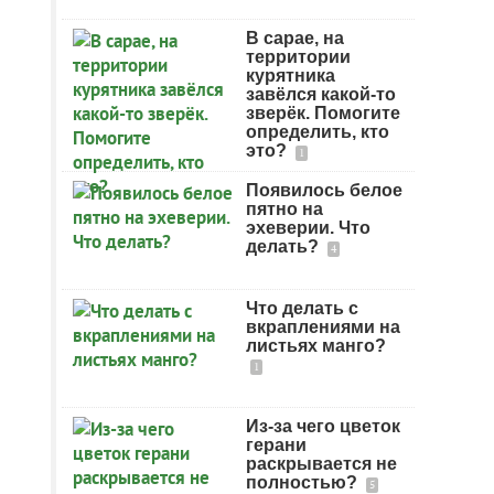
В сарае, на
территории
курятника
завёлся какой-то
зверёк. Помогите
определить, кто
это?
1
Появилось белое
пятно на
эхеверии. Что
делать?
4
Что делать с
вкраплениями на
листьях манго?
1
Из-за чего цветок
герани
раскрывается не
полностью?
5