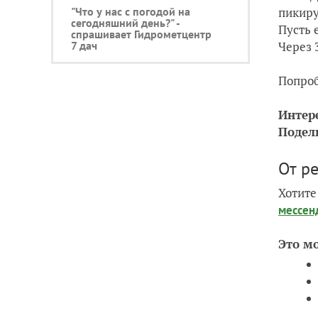
пикиру
"Что у нас с погодой на
сегодняшний день?" -
Пусть 
спрашивает Гидрометцентр
Через 
7 дач
Попроб
Интер
Подел
От р
Хотите
мессен
Это м