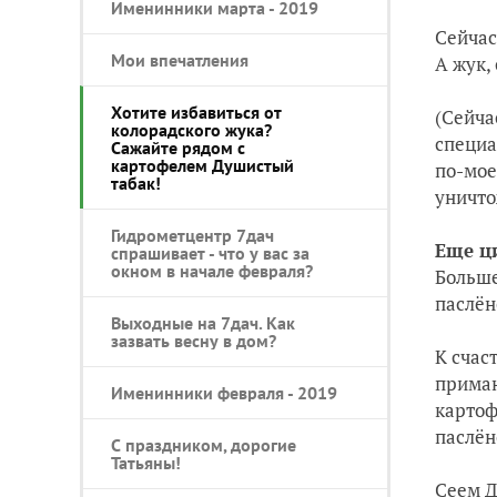
Именинники марта - 2019
Сейчас
Мои впечатления
А жук,
Хотите избавиться от
(Сейча
колорадского жука?
специа
Сажайте рядом с
картофелем Душистый
по-мое
табак!
уничто
Гидрометцентр 7дач
Еще ц
спрашивает - что у вас за
окном в начале февраля?
Больше
паслён
Выходные на 7дач. Как
зазвать весну в дом?
К счас
приман
Именинники февраля - 2019
картоф
паслён
С праздником, дорогие
Татьяны!
Сеем Д