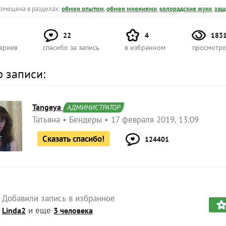
азмещена в разделах:
обмен опытом
,
обмен мнениями
,
колорадские жуки
,
защ
22
4
183
ариев
спасибо за запись
в избранном
просмотро
р записи:
Tangeya
АДМИНИСТРАТОР
Татьяна
Бендеры
17 февраля 2019, 13:09
Сказать спасибо!
124401
Добавили запись в избранное
и еще
Linda2
3 человека