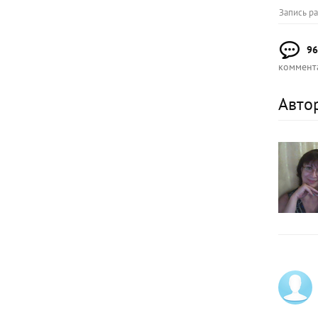
Запись р
96
коммент
Авто