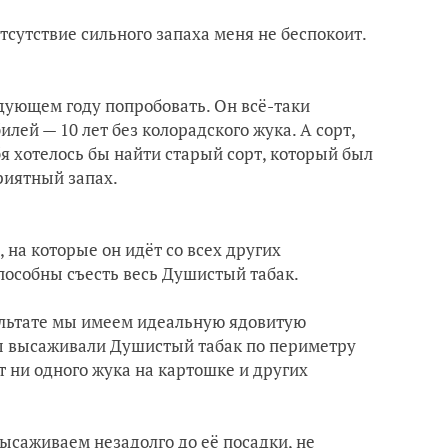
тсутствие сильного запаха меня не беспокоит.
едующем году попробовать. Он всё-таки
илей — 10 лет без колорадского жука. А сорт,
бя хотелось бы найти старый сорт, который был
риятный запах.
на которые он идёт со всех других
способны съесть весь Душистый табак.
зультате мы имеем идеальную ядовитую
мы высаживали Душистый табак по периметру
т ни одного жука на картошке и других
ысаживаем незадолго до её посадки, не