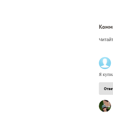
Комм
Читайт
Я купи
Отве