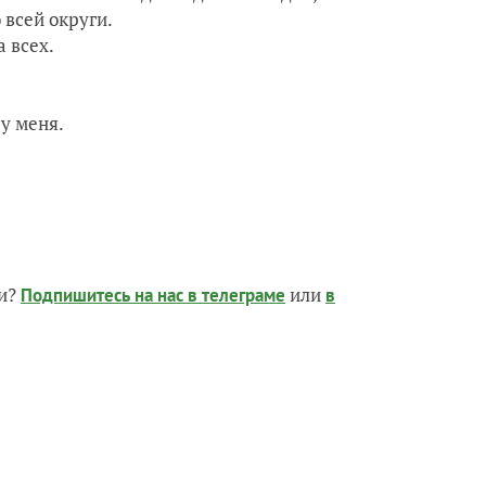
 всей округи.
а всех.
 у меня.
чи?
или
Подпишитесь на нас
в телеграме
в