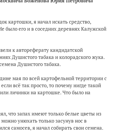
 москвича Боженова Юрия Петровича
ок картошки, я начал искать средство,
Не было его и в соседних деревнях Калужской
ивели к автореферату кандидатской
ниях Душистого табака и колорадского жука.
 семена Душистого табака.
едине мая по всей картофельной территории с
если всё так просто, то почему нигде такой
 или личинки на картошке. Что было на
нял, что запах имеют только белые цветы из
 можно унюхать только засунув нос в
лся самосев, я начал собирать свои семена.