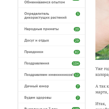
Обмениваемся опытом
Определитель
3
дикорастущих растений
Народные приметы
20
Досуг и отдых
29
Праздники
82
Поздравления
104
Уже го
колора
Поздравляем именинников!
12
А так 
Дачный юмор
7
марта,
Будем здоровы
7
Итак,
Выходные на 7 дач