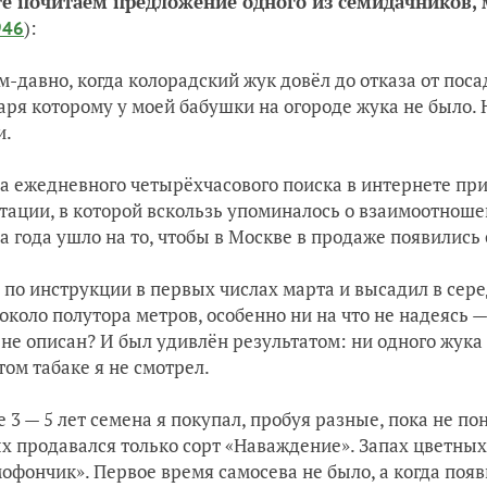
те почитаем предложение одного из семидачников,
):
946
-давно, когда колорадский жук довёл до отказа от посад
аря которому у моей бабушки на огороде жука не было. 
и.
а ежедневного четырёхчасового поиска в интернете пр
тации, в которой вскользь упоминалось о взаимоотноше
а года ушло на то, чтобы в Москве в продаже появились
 по инструкции в первых числах марта и высадил в сер
около полутора метров, особенно ни на что не надеясь — 
 не описан? И был удивлён результатом: ни одного жука
ом табаке я не смотрел.
 3 — 5 лет семена я покупал, пробуя разные, пока не по
х продавался только сорт «Наваждение». Запах цветных
офончик». Первое время самосева не было, а когда появи