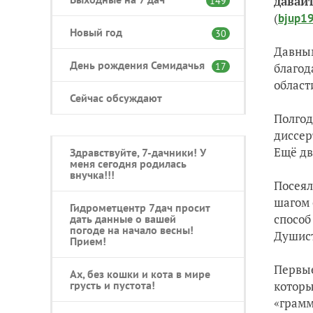
давай
149
(
bjup1
Новый год
30
Давным
День рождения Семидачья
благод
17
област
Сейчас обсуждают
Полгод
диссер
Ещё дв
Здравствуйте, 7-дачники! У
меня сегодня родилась
внучка!!!
Посеял
шагом 
Гидрометцентр 7дач просит
способ
дать данные о вашей
погоде на начало весны!
Душист
Прием!
Первые
Ах, без кошки и кота в мире
которы
грусть и пустота!
«грамм