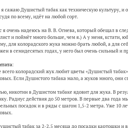
 я сажаю Душистый табак как техническую культуру, и о
 судя по всему, идёт на любой сорт.
с я очень надеюсь на В. В. Огнева, который обещал в сл
лист и поймёт много больше, чем я.) А у меня, кстати, юб
му, для колорадского жука можно брать любой, а для се
жен в семидесятых годах, у него был очень сильный и п
итата
:
 всего колорадский жук любит цветы «Душистый табак», 
овых. Если Душистого табака мало, а жуков много, они 
тью, никотин в Душистом табаке ядовит для жука. В ре
ку. Радиус действия до 50 метров. В первые два года 
ельных посадок и в ряды с шагом 1,5-2 метра. Уже 10 ле
овых.
ушистый табак за 2-2,5 месяца до посадки картошки и в