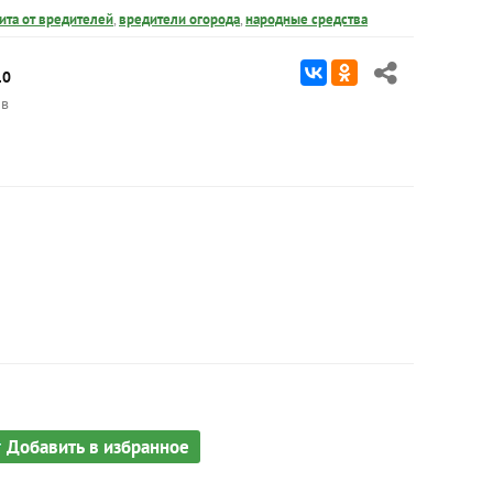
ита от вредителей
,
вредители огорода
,
народные средства
10
в
Добавить в избранное