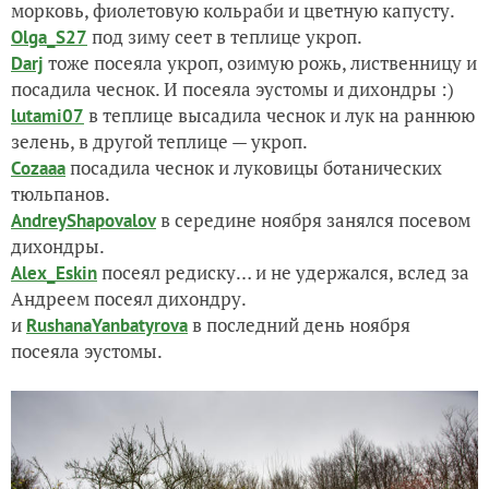
морковь, фиолетовую кольраби и цветную капусту.
под зиму сеет в теплице укроп.
Olga_S27
тоже посеяла укроп, озимую рожь, лиственницу и
Darj
посадила чеснок. И посеяла эустомы и дихондры :)
в теплице высадила чеснок и лук на раннюю
lutami07
зелень, в другой теплице — укроп.
посадила чеснок и луковицы ботанических
Cozaaa
тюльпанов.
в середине ноября занялся посевом
AndreyShapovalov
дихондры.
посеял редиску… и не удержался, вслед за
Alex_Eskin
Андреем посеял дихондру.
и
в последний день ноября
RushanaYanbatyrova
посеяла эустомы.