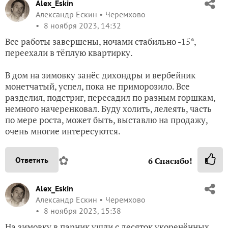
Alex_Eskin
Александр Ескин
Черемхово
8 ноября 2023, 14:32
Все работы завершены, ночами стабильно -15*,
переехали в тёплую квартирку.
В дом на зимовку занёс дихондры и вербейник
монетчатый, успел, пока не приморозило. Все
разделил, подстриг, пересадил по разным горшкам,
немного начеренковал. Буду холить, лелеять, часть
по мере роста, может быть, выставлю на продажу,
очень многие интересуются.
✿
Ответить
6
Спасибо!
Alex_Eskin
Александр Ескин
Черемхово
8 ноября 2023, 15:38
На зимовку в парник ушли с десяток укоренённых