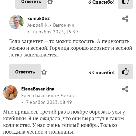
✿
Ответить
6
Спасибо!
xumuk032
Андрей К.
Выгоничи
7 ноября 2023, 15:39
Если зацветет — то можно покосить. А перекопать
можно и весной. Горчица хорошо мерзнет и весной
легко заделывается.
✿
Ответить
3
Спасибо!
ElenaBayankina
Елена Баянкина
Чехов
7 ноября 2023, 18:49
Мне пришлось третий раз в ноябре обрезать усы у
клубники. Я не ожидала, что они вырастут в таком
количестве. У нас очень теплый ноябрь. Только
посадила чеснок и тюльпаны.