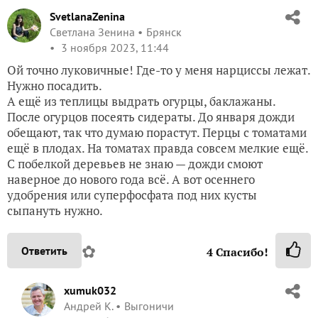
SvetlanaZenina
Светлана Зенина
Брянск
3 ноября 2023, 11:44
Ой точно луковичные! Где-то у меня нарциссы лежат.
Нужно посадить.
А ещё из теплицы выдрать огурцы, баклажаны.
После огурцов посеять сидераты. До января дожди
обещают, так что думаю порастут. Перцы с томатами
ещё в плодах. На томатах правда совсем мелкие ещё.
С побелкой деревьев не знаю — дожди смоют
наверное до нового года всё. А вот осеннего
удобрения или суперфосфата под них кусты
сыпануть нужно.
✿
Ответить
4
Спасибо!
xumuk032
Андрей К.
Выгоничи