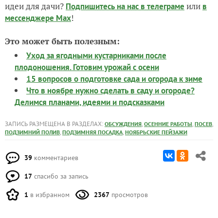
идеи для дачи?
или
Подпишитесь на нас
в телеграме
в
!
мессенджере Max
Это может быть полезным:
Уход за ягодными кустарниками после
плодоношения. Готовим урожай с осени
15 вопросов о подготовке сада и огорода к зиме
Что в ноябре нужно сделать в саду и огороде?
Делимся планами, идеями и подсказками
ЗАПИСЬ РАЗМЕЩЕНА В РАЗДЕЛАХ:
,
,
,
ОБСУЖДЕНИЯ
ОСЕННИЕ РАБОТЫ
ПОСЕВ
,
,
ПОДЗИМНИЙ ПОЛИВ
ПОДЗИМНЯЯ ПОСАДКА
НОЯБРЬСКИЕ ПЕЙЗАЖИ
39
комментариев
17
спасибо за запись
1
в избранном
2367
просмотров