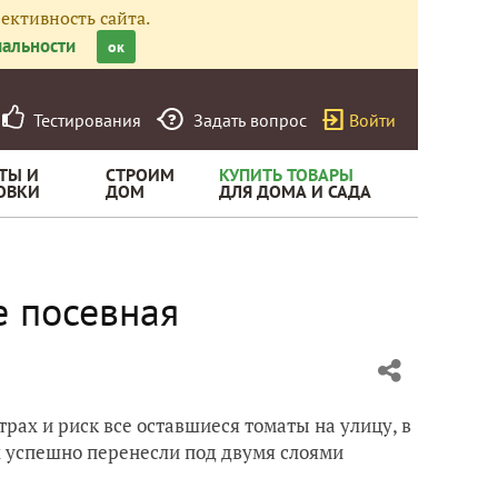
ективность сайта.
альности
ок
Тестирования
Задать вопрос
Войти
ТЫ И
СТРОИМ
КУПИТЬ ТОВАРЫ
ОВКИ
ДОМ
ДЛЯ ДОМА И САДА
е посевная
страх и риск все оставшиеся томаты на улицу, в
х успешно перенесли под двумя слоями