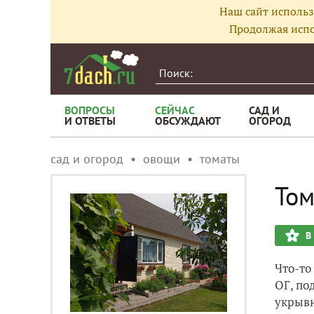
Наш сайт использ
Продолжая испо
ВОПРОСЫ
СЕЙЧАС
САД И
И ОТВЕТЫ
ОБСУЖДАЮТ
ОГОРОД
сад и огород
овощи
томаты
Том
В
Что-то
ОГ, по
укрывн