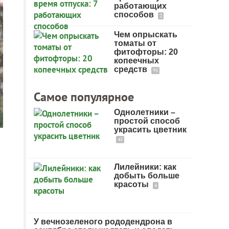
работающих
способов
2
Чем опрыскать
томаты от
фитофторы: 20
копеечных
средств
95
Самое популярное
Однолетники –
простой способ
украсить цветник
45
Лилейники: как
добыть больше
красоты
4
У вечнозеленого рододендрона в