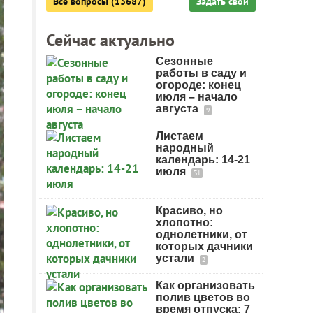
Все вопросы (13687)
Задать свой
Сейчас актуально
Сезонные
работы в саду и
огороде: конец
июля – начало
августа
9
Листаем
народный
календарь: 14-21
июля
31
Красиво, но
хлопотно:
однолетники, от
которых дачники
устали
2
Как организовать
полив цветов во
время отпуска: 7