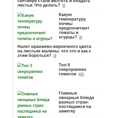
сентябре стали желтеть и опадать
листья. Что делать?
3
Какую
температуру
почвы
предпочитают
томаты и
огурцы?
1
Налет оранжево-кирпичного цвета
на листьях малины: что это и как с
этим бороться?
1
Топ-5
сверхранних
томатов
154
Главные
овощные блюда
разных стран:
постящимся на
заметку