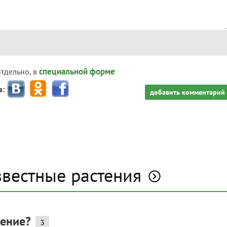
специальной форме
отдельно, в
з:
добавить комментарий
звестные растения
тение?
3