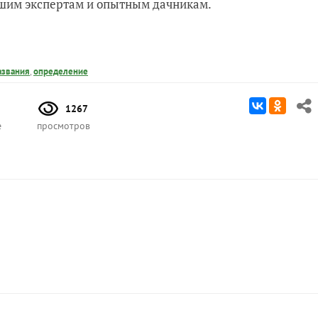
нашим экспертам и опытным дачникам.
азвания
,
определение
1267
е
просмотров