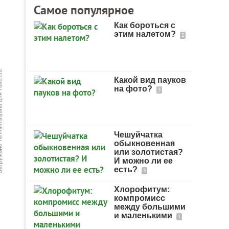
Самое популярное
Как бороться с
этим налетом?
2
Какой вид пауков
на фото?
3
Чешуйчатка
обыкновенная
или золотистая?
И можно ли ее
есть?
3
Хлорофитум:
компромисс
между большими
и маленькими
1