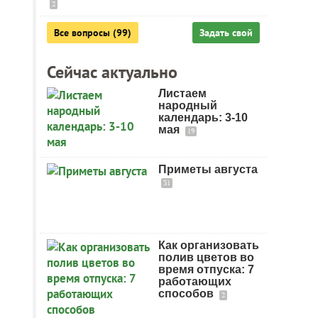
2
Все вопросы (99)
Задать свой
Сейчас актуально
Листаем
народный
календарь: 3-10
мая
19
Приметы августа
31
Как организовать
полив цветов во
время отпуска: 7
работающих
способов
2