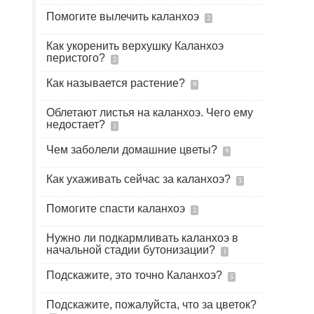
Помогите вылечить каланхоэ
2
Как укоренить верхушку Каланхоэ
перистого?
2
Как называется растение?
9
Облетают листья на каланхоэ. Чего ему
недостает?
1
Чем заболели домашние цветы?
9
Как ухаживать сейчас за каланхоэ?
3
Помогите спасти каланхоэ
2
Нужно ли подкармливать каланхоэ в
начальной стадии бутонизации?
1
Подскажите, это точно Каланхоэ?
5
Подскажите, пожалуйста, что за цветок?