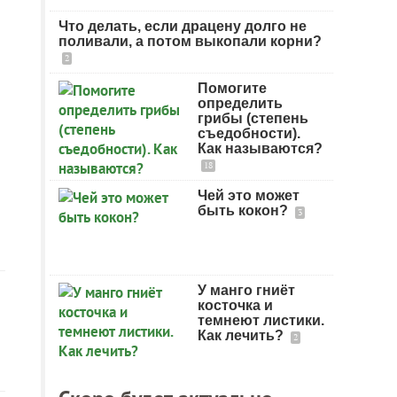
Что делать, если драцену долго не
поливали, а потом выкопали корни?
2
Помогите
определить
грибы (степень
съедобности).
Как называются?
18
Чей это может
быть кокон?
3
У манго гниёт
косточка и
темнеют листики.
Как лечить?
2