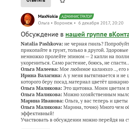
✿
MaxNokia
АДМИНИСТРАТОР
Ольга
Воронеж
6 декабря 2017, 20:20
Обсуждение в
нашей группе вКонт
Natalia Pashkova:
не черная гниль? Попробуйт
прикопайте в грунт, только в другой. Здоровые
немножко пролейте эпином — 2 капли на полли
укорениться. Само растение, боюсь, не спасти..
Ольга Малеева:
Мое любимое каланхоэ .., его н
Ирина Валагина:
А у меня вытягивается и не 
которого беру посад.материал цветёт шикарно!!
Ольга Маликова:
Это щитовка. Моим цветам п
Ольга Маликова:
Можно хозяйственным мыло
Марина Иванова:
Ольга, у вас теперь и цветы 
Ольга Маликова:
Марина, точно) Много чем о
эффективный!
Участвовать в обсуждении можно перейдя на 