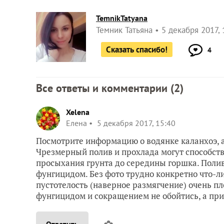
TemnikTatyana
Темник Татьяна
5 декабря 2017, 
Сказать спасибо!
4
Все ответы и комментарии (
2
)
Xelena
Елена
5 декабря 2017, 15:40
Посмотрите информацию о водянке каланхоэ, 
Чрезмерный полив и прохлада могут способст
просыхания грунта до середины горшка. Полив
фунгицидом. Без фото трудно конкретно что-л
пустотелость (наверное размягчение) очень пл
фунгицидом и сокращением не обойтись, а прид
Ответить