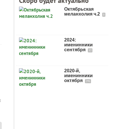
Скоро будет актуально
Октябрьская
меланхолия ч.2
8
2024:
именинники
сентября
52
2020-й,
именинники
октября
295
и