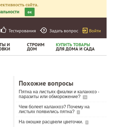
ективность сайта.
альности
ок
Тестирования
Задать вопрос
Войти
ТЫ И
СТРОИМ
КУПИТЬ ТОВАРЫ
ОВКИ
ДОМ
ДЛЯ ДОМА И САДА
Похожие вопросы
Пятна на листьях фиалки и каланхоэ -
паразиты или обморожение?
16
Чем болеет каланхоэ? Почему на
листьях появились пятна?
1
На окошке расцвели цветочки.
8