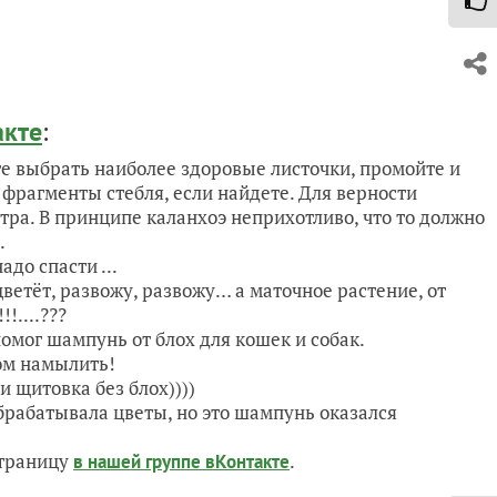
акте
:
е выбрать наиболее здоровые листочки, промойте и
 фрагменты стебля, если найдете. Для верности
тра. В принципе каланхоэ неприхотливо, что то должно
.
адо спасти ...
цветёт, развожу, развожу… а маточное растение, от
!....???
омог шампунь от блох для кошек и собак.
м намылить!
и щитовка без блох))))
брабатывала цветы, но это шампунь оказался
страницу
.
в нашей группе вКонтакте