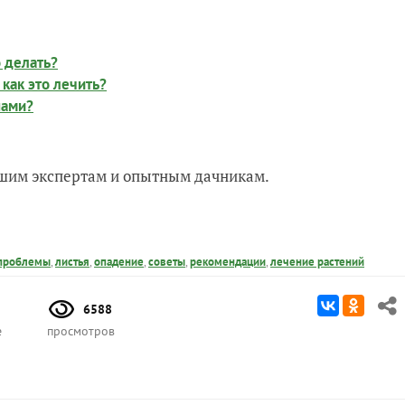
о делать?
 как это лечить?
нами?
нашим экспертам и опытным дачникам.
проблемы
,
листья
,
опадение
,
советы
,
рекомендации
,
лечение растений
6588
е
просмотров