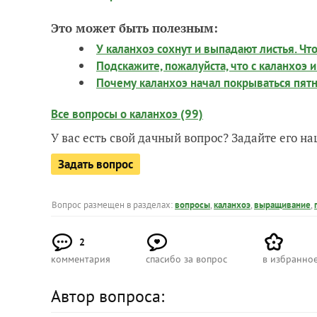
Это может быть полезным:
У каланхоэ сохнут и выпадают листья. Чт
Подскажите, пожалуйста, что с каланхоэ и
Почему каланхоэ начал покрываться пят
Все вопросы о каланхоэ (99)
У вас есть свой дачный вопрос? Задайте его 
Задать вопрос
Вопрос размещен в разделах:
вопросы
,
каланхоэ
,
выращивание
,
2
комментария
спасибо за вопрос
в избранно
Автор вопроса: