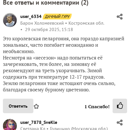
Все ответы и комментарии (
2
)
user_6334
ДАЧНЫЙ ГУРУ
Барон Холомеевский
Костромская обл.
29 октября 2025, 15:18
Это королевская пеларгония, она гораздо капризней
зональных, часто погибает неожиданно и
необъяснимо.
Несмотря на «несезон» надо попытаться её
зачеренковать, тем более, на зимовку её
рекомендуют на треть укорачивать. Зимой
содержать при температуре 12-17 градусов.
Землю пеларгонии тоже истощают очень сильно,
благодаря своему бурному цветению.
✿
Ответить
1
Спасибо!
user_7878_SveKle
Светлана Кл
Голицыно (Московская обл.)