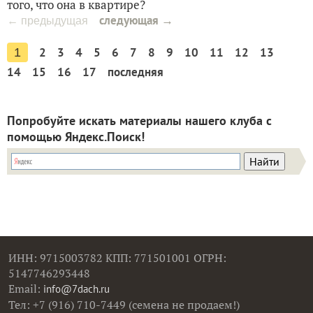
того, что она в квартире?
следующая →
← предыдущая
2
3
4
5
6
7
8
9
10
11
12
13
1
14
15
16
17
последняя
Попробуйте искать материалы нашего клуба с
помощью Яндекс.Поиск!
ИНН: 9715003782 КПП: 771501001 ОГРН:
5147746293448
Email:
info@7dach.ru
Тел: +7 (916) 710-7449 (семена не продаем!)