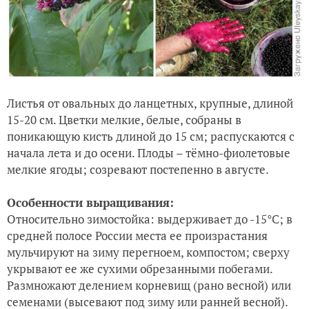
Листья от овальных до ланцетных, крупные, длиной
15-20 см. Цветки мелкие, белые, собраны в
поникающую кисть длиной до 15 см; распускаются с
начала лета и до осени. Плоды – тёмно-фиолетовые
мелкие ягоды; созревают постепенно в августе.
Особенности выращивания:
Относительно зимостойка: выдерживает до -15°С; в
средней полосе России места ее произрастания
мульчируют на зиму перегноем, компостом; сверху
укрывают ее же сухими обрезанными побегами.
Размножают делением корневищ (рано весной) или
семенами (высевают под зиму или ранней весной).