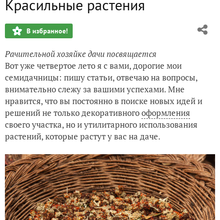
Красильные растения
Старые лилейники в новой оптике и игра в ассоциации
В избранное!
Пряновкусовые растения для дачи
Рачительной хозяйке дачи посвящается
Растения – пищевые ароматизаторы
Вот уже четвертое лето я с вами, дорогие мои
семидачницы: пишу статьи, отвечаю на вопросы,
Деревья и кустарники рядом с нами: цеструм Парка
внимательно слежу за вашими успехами. Мне
нравится, что вы постоянно в поиске новых идей и
Деревья и кустарники рядом с нами: 9 прекрасных пред
решений не только декоративного
оформления
своего участка, но и утилитарного использования
растений, которые растут у вас на даче.