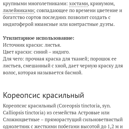
крупными многолетниками:
хостами
, кринумом,
лилейниками
; совпадающее по времени цветение и
богатство сортов последних позволит создать с
индигоферой нюансные или контрастные дуэты.
Утилитарное использование:
Источник краски: листья.
Цвет краски: синий – индиго.
Для чего: прочная краска для тканей; порошок ее
листьев, смешанный с хной, дает черную краску для
волос, которая называется басмой.
Кореопсис красильный
Кореопсис красильный (Coreopsis tinctoria, syn.
Calliopsis tinctoria) из семейства Астровые или
Сложноцветные – пряморастущий сильноветвистый
однолетник с жесткими побегами высотой до 1,2 м и