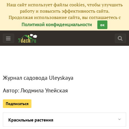
Наш сайт использует файлы cookies, чтобы улучшить
Все публикации
403
работу и повысить эффективность сайта.
Продолжая использование сайта, вы соглашаетесь с
Сейчас обсуждают
Политикой конфиденциальности
ок
Бал хризантем 2016: крупноцветковые сорта
Осень на Южном берегу Крыма
Журнал садовода Uleyskaya
Осень в горах Крыма
Автор:
Людмила Улейская
18 растений для кофе
Подписаться
27 растений для чая
Красильные растения