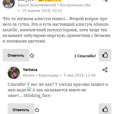
Барон Холомеевский
Костромская обл.
29 апреля 2018, 10:32
Что-то косяком алиссум пошел… Второй вопрос про
него за сутки. Это и есть настоящий алиссум Alissum
saxatile, многолетний полукустарник, хотя чаще так
называют лобулярию морскую, однолетник с белыми
и лиловыми цветами.
✿
Ответить
1
Спасибо!
Verbena
Ирина
Краснодар
3 мая 2018, 12:46
Спасибо! У нас же как? У соседа красиво зацвел и
нам надо
А как называется никто не
знает...:thinking_face:
✿
Ответить