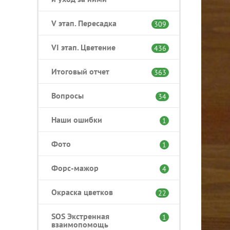
V этап. Пересадка
309
VI этап. Цветение
436
Итоговый отчет
363
Вопросы
34
Наши ошибки
1
Фото
1
Форс-мажор
4
Окраска цветков
22
SOS Экстренная
1
взаимопомощь