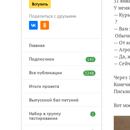
31 янв
Вступить
У меня
— Курь
Поделиться с друзьями
?
— Вам 
Обычно
— От к
Главная
— Агро
— Да, 
Подписчики
145
— Сейч
Все публикации
3248
Через 
Конечн
Итоги проекта
Письмо
Выпускной бал петуний
Вот мо
Набор в группу
1
тестирования