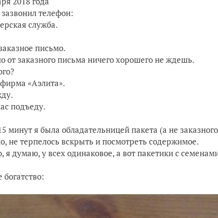
аря 2018 года
 зазвонил телефон:
ерская служба.
заказное письмо.
 от заказного письма ничего хорошего не ждешь.
ого?
фирма «Аэлита».
жду.
ас подъеду.
15 минут я была обладательницей пакета (а не заказного
о, не терпелось вскрыть и посмотреть содержимое.
, я думаю, у всех одинаковое, а вот пакетики с семенам
е богатство: