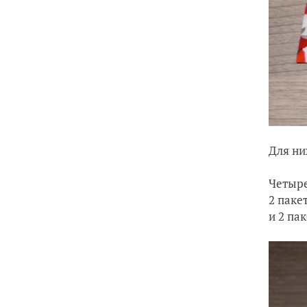
Для ни
Четыре
2 паке
и 2 па