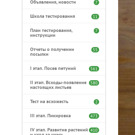
Объявления, новости
7
Школа тестирования
11
План тестирования,
7
инструкции
Отчеты о получении
55
посылки
I этап. Посев петуний
561
II этап. Всходы-появление
580
настоящих листьев
Тест на всхожесть
2
III этап. Пикировка
473
IV этап. Развитие растений
410
и уход за ними