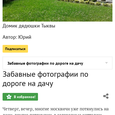
Вот такая клумба
Кофе с кардамоном
Домик дядюшки Тыквы
Розовый сезон начался
Автор:
Юрий
Куриный салат
Подписаться
Вода - водичка (или что мы пьем)
Забавные фотографии по дороге на дачу
Забавные фотографии по
Готовимся к празднику
дороге на дачу
Стулья генеральши Поповой (почти по Ильфу и Петрову)
В избранное!
Растительные масла для салатов
Четверг, вечер, многие москвичи уже потянулись на
Впечатление о работе компании "Беккер"
дачи, другие потянулись в загородные коттеджи,