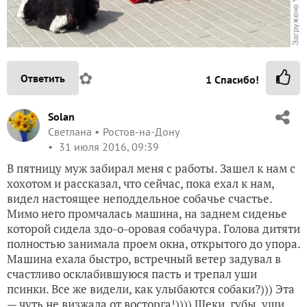
✿
Ответить
1
Спасибо!
Solan
Светлана
Ростов-на-Дону
31 июля 2016, 09:39
В пятницу муж забирал меня с работы. Зашел к нам с
хохотом и рассказал, что сейчас, пока ехал к нам,
видел настоящее неподдельное собачье счастье.
Мимо него промчалась машина, на заднем сиденье
которой сидела здо-о-оровая собачура. Голова дитяти
полностью занимала проем окна, открытого до упора.
Машина ехала быстро, встречный ветер задувал в
счастливо осклабившуюся пасть и трепал уши
псинки. Все же видели, как улыбаются собаки?))) Эта
— чуть не визжала от восторга!)))) Щеки, губы, уши,