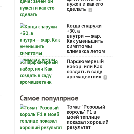
нужен и как его
сделать
5
Когда снаружи
+30, а
внутри — жар.
Как уменьшить
симптомы
климакса летом
Парфюмерный
набор, или Как
создать в саду
аромацветник
9
Самое популярное
Томат 'Розовый
король' F1 в
моей теплице
показал хороший
результат