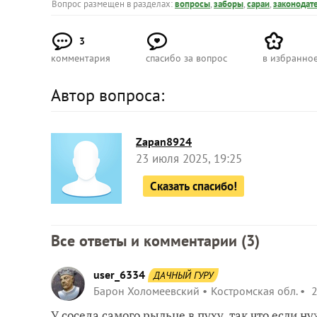
Вопрос размещен в разделах:
вопросы
,
заборы
,
сараи
,
законодат
3
комментария
спасибо за вопрос
в избранно
Автор вопроса:
Zapan8924
23 июля 2025, 19:25
Сказать спасибо!
Все ответы и комментарии (
3
)
user_6334
ДАЧНЫЙ ГУРУ
Барон Холомеевский
Костромская обл.
2
У соседа самого рыльце в пуху, так что если ну