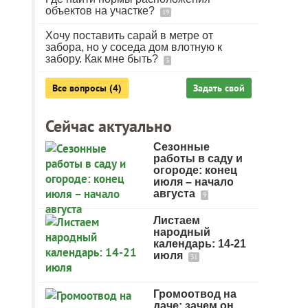
объектов на участке?
19
Хочу поставить сарай в метре от
забора, но у соседа дом влотную к
забору. Как мне быть?
3
Все вопросы (4)
Задать свой
Сейчас актуально
Сезонные
работы в саду и
огороде: конец
июля – начало
августа
9
Листаем
народный
календарь: 14-21
июля
31
Громоотвод на
даче: зачем он