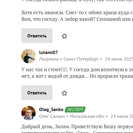
Хотя есть нюансы. Снег-то с обоих крыш куда с
Вам, что соседу. А забор какой? Сплошной или
✿
Ответить
lutami07
Людмила
Санкт-Петербург
24 июля 2025
У нас так и стоит🤷‍♂️. У соседа дом вплотную к 
нет, а вот с водой от дождя… Но прорыли тран
✿
Ответить
Oleg_Sanko
ЭКСПЕРТ
Олег Санько
Московская обл.
24 июля 20
Добрый день, Запан. Приветствую Вашу перву
гостеприимного сайта «7дач». Совершенно ясно