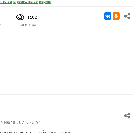
ельство
,
строительство
,
нормы
1102
е
просмотра
3 июля 2025, 20:54
жно и хочется — я бы поставил.