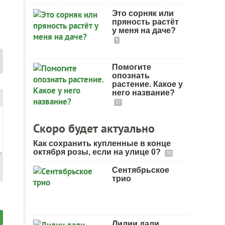
Это сорняк или
пряность растёт
у меня на даче?
9
Помогите
опознать
растение. Какое у
него название?
17
Скоро будет актуально
Как сохранить купленные в конце
октября розы, если на улице 0?
20
Сентябрьское
трио
Лилии дали