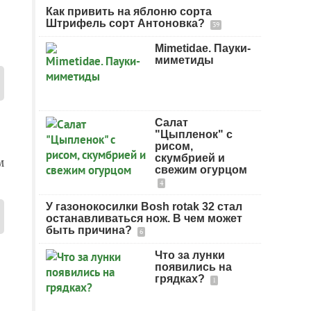
Как привить на яблоню сорта
Штрифель сорт Антоновка?
39
Mimetidae. Пауки-
миметиды
Салат
"Цыпленок" с
рисом,
скумбрией и
м
свежим огурцом
4
У газонокосилки Bosh rotak 32 стал
останавливаться нож. В чем может
быть причина?
6
Что за лунки
появились на
грядках?
1