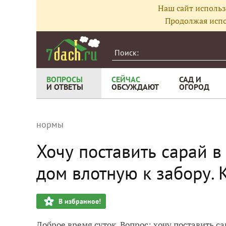
Наш сайт использ
Продолжая испо
ВОПРОСЫ
СЕЙЧАС
САД И
И ОТВЕТЫ
ОБСУЖДАЮТ
ОГОРОД
нормы
Хочу поставить сарай в 
дом влотную к забору. 
В избранное!
Доброе время суток. Вопрос: хочу поставить са