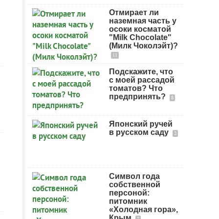
Отмирает ли
наземная часть у
осоки косматой
"Milk Chocolate"
(Милк Чоколэйт)?
11
Подскажите, что
с моей рассадой
томатов? Что
предпринять?
8
Японский ручей
в русском саду
2
Символ года
собственной
персоной:
питомник
«Холодная гора»,
Крым
7