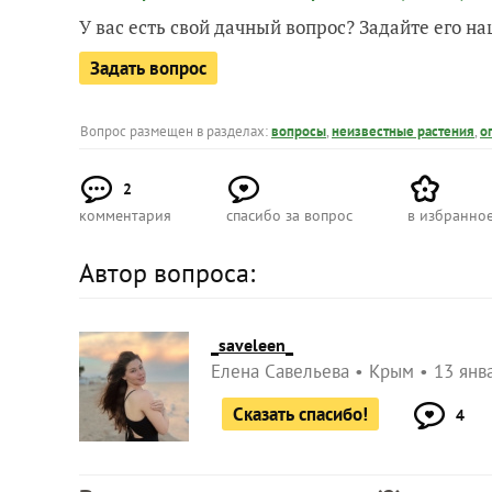
У вас есть свой дачный вопрос? Задайте его 
Задать вопрос
Вопрос размещен в разделах:
вопросы
,
неизвестные растения
,
о
2
комментария
спасибо за вопрос
в избранно
Автор вопроса:
_saveleen_
Елена Савельева
Крым
13 янв
Сказать спасибо!
4