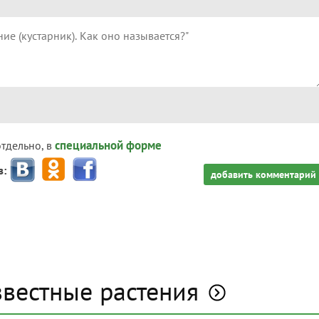
специальной форме
отдельно, в
з:
добавить комментарий
звестные растения