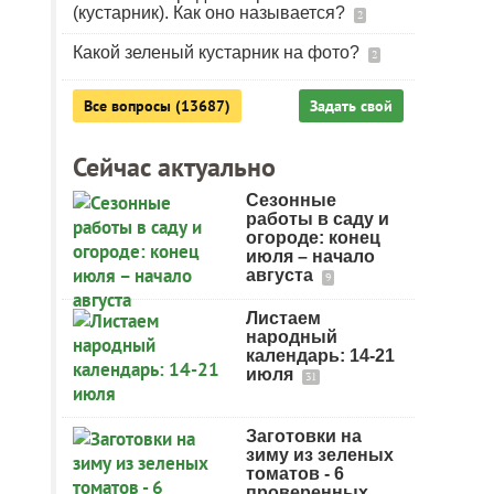
(кустарник). Как оно называется?
2
Какой зеленый кустарник на фото?
2
Все вопросы (13687)
Задать свой
Сейчас актуально
Сезонные
работы в саду и
огороде: конец
июля – начало
августа
9
Листаем
народный
календарь: 14-21
июля
31
Заготовки на
зиму из зеленых
томатов - 6
проверенных