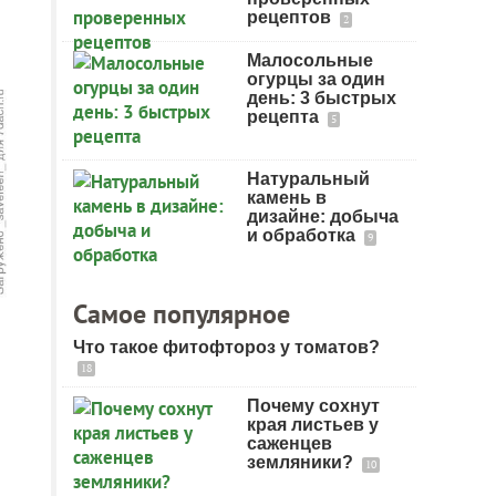
рецептов
2
Малосольные
огурцы за один
день: 3 быстрых
рецепта
5
Натуральный
камень в
дизайне: добыча
и обработка
9
Самое популярное
Что такое фитофтороз у томатов?
18
Почему сохнут
края листьев у
саженцев
земляники?
10