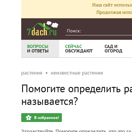
Наш сайт использ
Продолжая испо
ВОПРОСЫ
СЕЙЧАС
САД И
И ОТВЕТЫ
ОБСУЖДАЮТ
ОГОРОД
растения
неизвестные растения
Помогите определить ра
называется?
В избранное!
Здравствуйте. Помогите определить, что это з