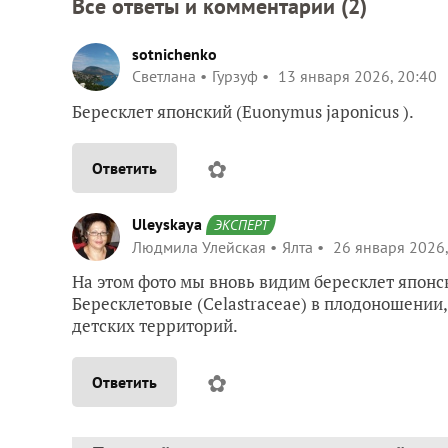
Все ответы и комментарии (
2
)
sotnichenko
Светлана
Гурзуф
13 января 2026, 20:40
Бересклет японский (Euonymus japonicus ).
✿
Ответить
Uleyskaya
ЭКСПЕРТ
Людмила Улейская
Ялта
26 января 2026,
На этом фото мы вновь видим бересклет японск
Бересклетовые (Celastraceae) в плодоношении
детских территорий.
✿
Ответить