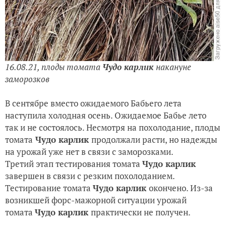
1
6.08.21,
плоды томата
Чудо карлик
накануне
заморозков
В сентябре вместо ожидаемого Бабьего лета
наступила холодная осень. Ожидаемое Бабье лето
так и не состоялось. Несмотря на похолодание, плоды
томата
Чудо карлик
продолжали расти, но надежды
на урожай уже нет в связи с заморозками.
Третий этап тестирования томата
Чудо карлик
завершен в связи с резким похолоданием.
Тестирование томата
Чудо карлик
окончено. Из-за
возникшей форс-мажорной ситуации урожай
томата
Чудо карлик
практически не получен.