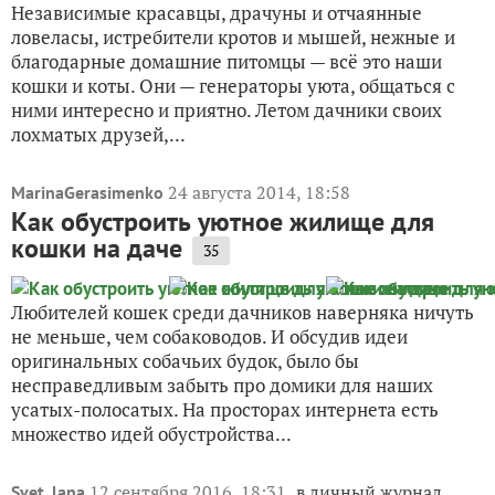
Независимые красавцы, драчуны и отчаянные
ловеласы, истребители кротов и мышей, нежные и
благодарные домашние питомцы — всё это наши
кошки и коты. Они — генераторы уюта, общаться с
ними интересно и приятно. Летом дачники своих
лохматых друзей,...
24 августа 2014, 18:58
MarinaGerasimenko
Как обустроить уютное жилище для
кошки на даче
35
Любителей кошек среди дачников наверняка ничуть
не меньше, чем собаководов. И обсудив идеи
оригинальных собачьих будок, было бы
несправедливым забыть про домики для наших
усатых-полосатых. На просторах интернета есть
множество идей обустройства...
12 сентября 2016, 18:31
в личный журнал
Svet_lana