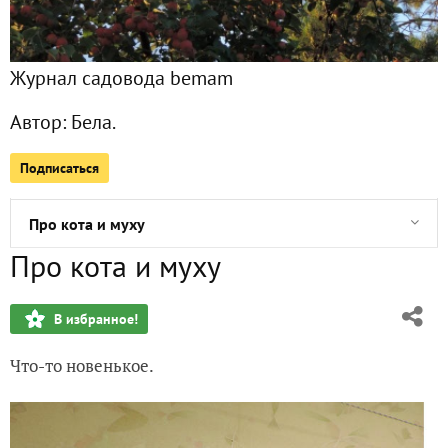
Ура!!! Получила приз от агрофирмы Поиск!!!!
Журнал садовода bemam
Первые заготовки, или Остренькая "васаби"
Автор:
Бела.
Светлое Воскресенье!
Подписаться
Помидоры "Сто пудов" от «Агрофирмы АЭЛИТА»
Про кота и муху
Про кота и муху
Акция "Плантация"
В избранное!
Весна пришла!!!!
Что-то новенькое.
Отходы в доходы
Мой опыт выращивания чеснока. Продолжение