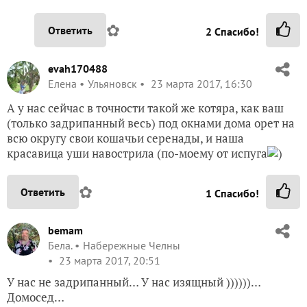
✿
Ответить
2
Спасибо!
evah170488
Елена
Ульяновск
23 марта 2017, 16:30
А у нас сейчас в точности такой же котяра, как ваш
(только задрипанный весь) под окнами дома орет на
всю округу свои кошачьи серенады, и наша
красавица уши навострила (по-моему от испуга
)
✿
Ответить
1
Спасибо!
bemam
Бела.
Набережные Челны
23 марта 2017, 20:51
У нас не задрипанный… У нас изящный ))))))…
Домосед…