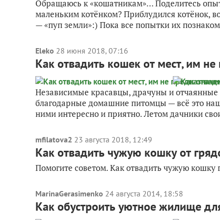
Обращаюсь к «кошатникам»… Поделитесь опытом
маленьким котёнком? Приблудился котёнок, воз
— «пуп земли»:) Пока все попытки их познакоми
Eleko
28 июня 2018, 07:16
Как отвадить кошек от мест, им н
Независимые красавцы, драчуны и отчаянные 
благодарные домашние питомцы — всё это наш
ними интересно и приятно. Летом дачники свои
mfilatova2
23 августа 2018, 12:49
Как отвадить чужую кошку от грядо
Помогите советом. Как отвадить чужую кошку га
MarinaGerasimenko
24 августа 2014, 18:58
Как обустроить уютное жилище дл