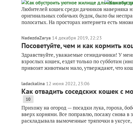
Любителей кошек среди дачников наверняка ни
оригинальных собачьих будок, было бы неспр
полосатых. На просторах интернета есть множе
NadezdaZarya
14 декабря 2019, 22:23
Посоветуйте, чем и как кормить ко
Здравствуйте, уважаемые семидачники! У меня
взрослых кошек, ездят только по субботам (ино
привозят животным мало, утверждают, что кош
ladackalina
12 июня 2022, 23:06
Как отвадить соседских кошек с м
10
Прихожу на огород — посадки лука, гороха, бо
вверх корнями. Все поправлю, посажу снова в 
раскладывала вымоченные тряпочки в уксусе, 