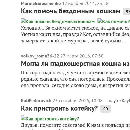
MarinaGerasimenko
17 ноября 2014, 23:58
Как помочь бездомным кошкам
9
Холодно… За окном метет снежок, на диване с
Уютная картинка, правда? Кот, оставшийся без
замерзает такой же мурлыка, волей судьбы...
volkov_roma36-22
27 марта 2016, 07:30
Могла ли гладкошерстная кошка из
Полтора года назад я уехал в армию и дома ме
родные сказали, что она потерялась. Проходили 
она пропала, сегодня около дома, я встретил оч
KatiFedorovich
23 сентября 2016, 18:08
в клуб «
Клу
Как пристроить котейку?
90
Друзья, помогите советами! К нам в подъезд пр