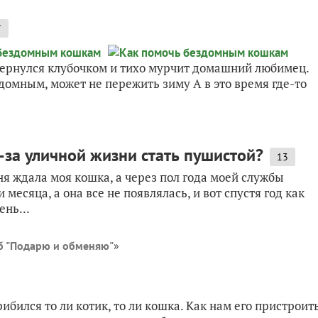
7
вернулся клубочком и тихо мурчит домашний любимец.
домным, может не пережить зиму А в это время где-то
-за уличной жизни стать пушистой?
13
ня ждала моя кошка, а через пол года моей службы
месяца, а она все не появлялась, и вот спустя год как
ень...
б "Подарю и обменяю"
»
ибился то ли котик, то ли кошка. Как нам его пристроит