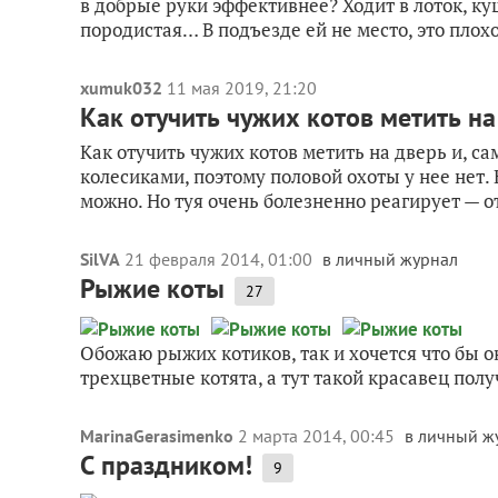
в добрые руки эффективнее? Ходит в лоток, куш
породистая… В подъезде ей не место, это плохо
xumuk032
11 мая 2019, 21:20
Как отучить чужих котов метить на
Как отучить чужих котов метить на дверь и, са
колесиками, поэтому половой охоты у нее нет. 
можно. Но туя очень болезненно реагирует — о
SilVA
21 февраля 2014, 01:00
в личный журнал
Рыжие коты
27
Обожаю рыжих котиков, так и хочется что бы о
трехцветные котята, а тут такой красавец пол
MarinaGerasimenko
2 марта 2014, 00:45
в личный ж
С праздником!
9