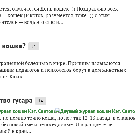
ется, отмечается День кошек :)) Поздравляю всех
 кошек (и котов, разумеется, тоже :)) с этим
телен — ведь это еще и...
и кошка?
21
страненной болезнью в мире. Причины называются.
ациям педагогов и психологов берут в дом животных.
ще. Какое...
тво гусара
14
 не помню точно когда, но лет так 12-13 назад, в славно
 беспокойные и непоседливые. И в расцвете лет
ьей в края...