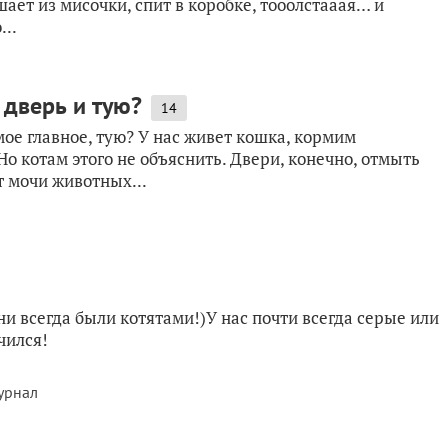
ает из мисочки, спит в коробке, тооолстааая… и
...
 дверь и тую?
14
мое главное, тую? У нас живет кошка, кормим
Но котам этого не объяснить. Двери, конечно, отмыть
т мочи животных...
ни всегда были котятами!)У нас почти всегда серые или
учился!
урнал