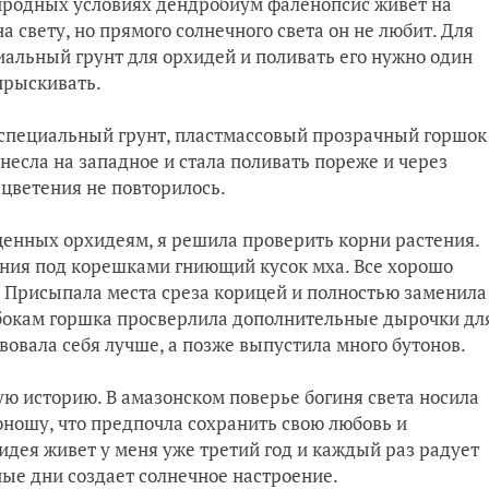
природных условиях дендробиум фаленопсис живет на
а свету, но прямого солнечного света он не любит. Для
льный грунт для орхидей и поливать его нужно один
опрыскивать.
специальный грунт, пластмассовый прозрачный горшок
енесла на западное и стала поливать пореже и через
 цветения не повторилось.
щенных орхидеям, я решила проверить корни растения.
вания под корешками гниющий кусок мха. Все хорошо
. Присыпала места среза корицей и полностью заменила
 бокам горшка просверлила дополнительные дырочки дл
овала себя лучше, а позже выпустила много бутонов.
ую историю. В амазонском поверье богиня света носила
юношу, что предпочла сохранить свою любовь и
идея живет у меня уже третий год и каждый раз радует
ые дни создает солнечное настроение.