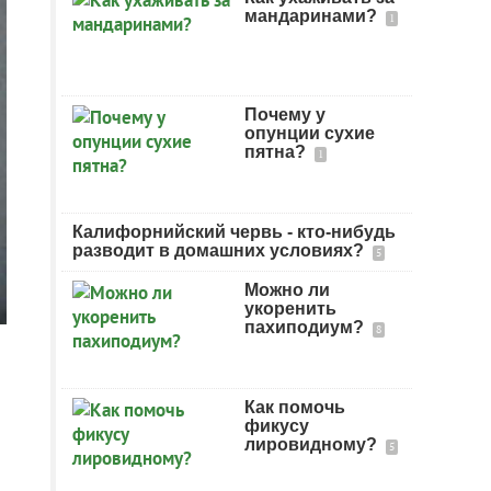
мандаринами?
1
Почему у
опунции сухие
пятна?
1
Калифорнийский червь - кто-нибудь
разводит в домашних условиях?
5
Можно ли
укоренить
пахиподиум?
8
Как помочь
фикусу
лировидному?
5