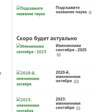
Подскажите
название паука
1
Скоро будет актуально
Именинники
сентября - 2025
73
я
2020-й,
именинники
октября
295
2023:
именинники
сентября
48