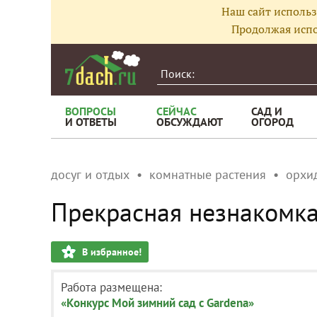
Наш сайт использ
Продолжая испо
ВОПРОСЫ
СЕЙЧАС
САД И
И ОТВЕТЫ
ОБСУЖДАЮТ
ОГОРОД
досуг и отдых
комнатные растения
орхи
Прекрасная незнакомк
В избранное!
Работа размещена:
«Конкурс Мой зимний сад с Gardena»