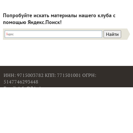
Попробуйте искать материалы нашего клуба с
помощью Яндекс.Поиск!
ИНН: 9715003782 КПП: 771501001 ОГРН:
5147746293448
Email:
info@7dach.ru
Тел: +7 (916) 710-7449 (семена не продаем!)
Главная страница
Сейчас публикуют
Сейчас обсуждают
Дачные вопросы