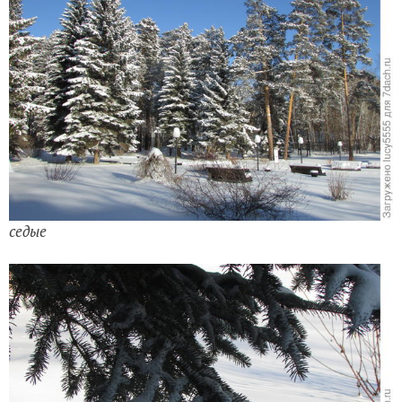
седые