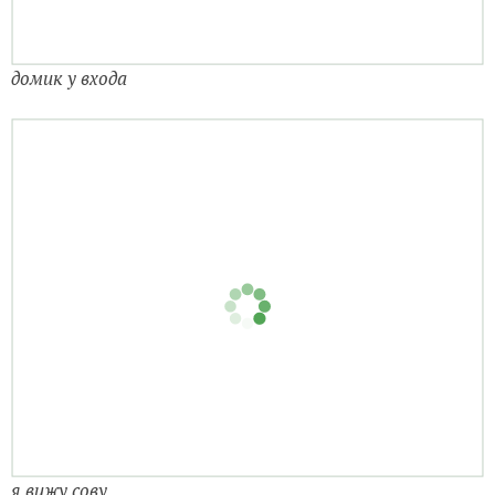
домик у входа
я вижу сову