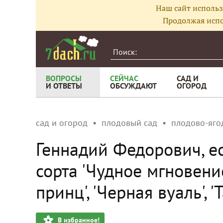
Наш сайт использ
Продолжая испо
ВОПРОСЫ
СЕЙЧАС
САД И
И ОТВЕТЫ
ОБСУЖДАЮТ
ОГОРОД
сад и огород
плодовый сад
плодово-яго
Геннадий Федорович, е
сорта 'Чудное мгновение
принц', 'Черная вуаль', '
В избранное!