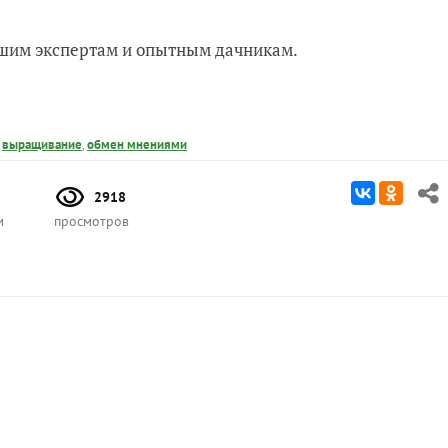
нашим экспертам и опытным дачникам.
,
выращивание
,
обмен мнениями
2918
м
просмотров