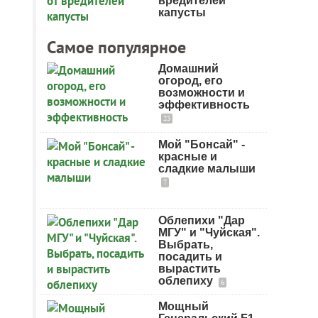
вредителей
капусты
Самое популярное
Домашний
огород, его
возможности и
эффективность
23
Мой "Бонсай" -
красные и
сладкие малыши
7
Облепихи "Дар
МГУ" и "Чуйская".
Выбрать,
посадить и
вырастить
облепиху
6
Мощный