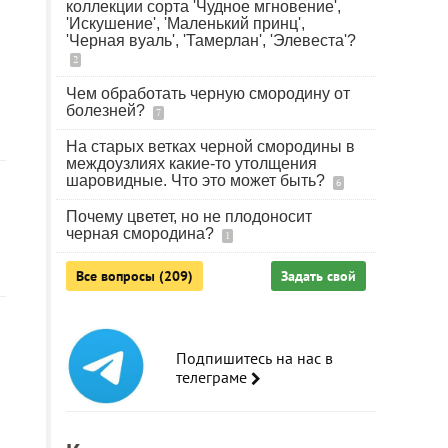
коллекции сорта 'Чудное мгновение',
'Искушение', 'Маленький принц',
'Черная вуаль', 'Тамерлан', 'Элевеста'?
2
Чем обработать черную смородину от
болезней?
7
На старых ветках черной смородины в
междоузлиях какие-то утолщения
шаровидные. Что это может быть?
6
Почему цветет, но не плодоносит
черная смородина?
1
Все вопросы (209)
Задать свой
Подпишитесь на нас в
телеграме