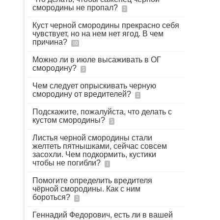
смородины не пропал?
2
Куст черной смородины прекрасно себя
чувствует, но на нем нет ягод. В чем
причина?
10
Можно ли в июле высаживать в ОГ
смородину?
3
Чем следует опрыскивать черную
смородину от вредителей?
2
Подскажите, пожалуйста, что делать с
кустом смородины?
3
Листья черной смородины стали
желтеть пятнышками, сейчас совсем
засохли. Чем подкормить, кустики
чтобы не погибли?
1
Помогите определить вредителя
чёрной смородины. Как с ним
бороться?
2
Геннадий Федорович, есть ли в вашей