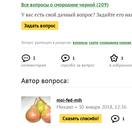
Все вопросы о смородине черной (209)
У вас есть свой дачный вопрос? Задайте его 
Задать вопрос
Вопрос размещен в разделах:
вопросы
,
сорта
,
смородина черная
2
1
1
комментария
спасибо за вопрос
в избранно
Автор вопроса:
moi-fed-mih
Михаил
30 января 2018, 12:36
Сказать спасибо!
1