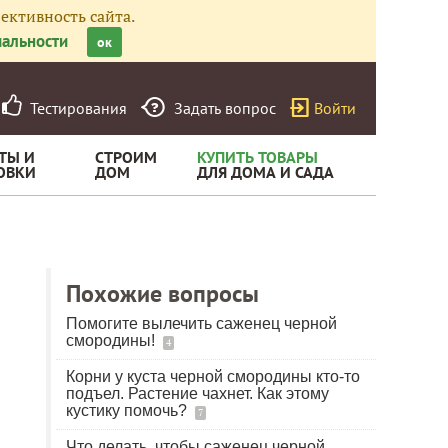
ективность сайта.
альности
ок
Тестирования
Задать вопрос
Войти
ТЫ И
СТРОИМ
КУПИТЬ ТОВАРЫ
ОВКИ
ДОМ
ДЛЯ ДОМА И САДА
Похожие вопросы
Помогите вылечить саженец черной
смородины!
4
Корни у куста черной смородины кто-то
подъел. Растение чахнет. Как этому
кустику помочь?
7
Что делать, чтобы саженец черной