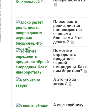
Генеральский F1
5
Плохо растет
редис, листья
повреждаются
черными
блошками. Что
делать?
8
Помогите
определить
вредителя
чёрной
смородины. Как с
ним бороться?
2
А это что за
зверь?
9
А еще клубнику