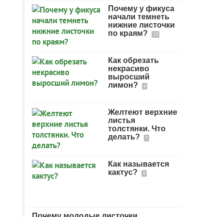
Почему у фикуса
начали темнеть
нижние листочки
по краям?
13
Как обрезать
некрасиво
выросший
лимон?
4
Желтеют верхние
листья
толстянки. Что
делать?
7
Как называется
кактус?
5
Почему молодые листочки