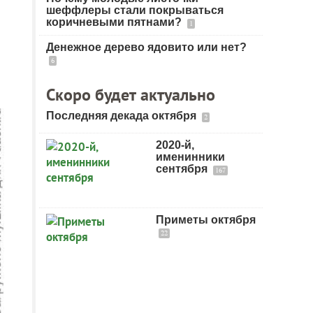
шеффлеры стали покрываться
коричневыми пятнами?
1
Денежное дерево ядовито или нет?
6
Скоро будет актуально
Последняя декада октября
2
2020-й,
именинники
сентября
167
Приметы октября
22