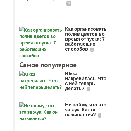
31
Как организовать
полив цветов во
время отпуска: 7
работающих
способов
2
Самое популярное
Юкка
накренилась. Что
с ней теперь
делать?
4
Не пойму, что это
за жук. Как он
называется?
1