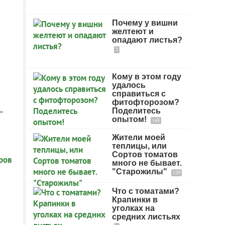
Почему у вишни
желтеют и
опадают листья?
2
Кому в этом году
удалось
справиться с
фитофторозом?
Поделитесь
опытом!
143
Жители моей
теплицы, или
Сортов томатов
много не бывает.
"Старожилы"
139
Что с томатами?
Крапинки в
уголках на
средних листьях