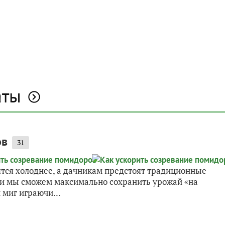
аты
ов
31
вятся холоднее, а дачникам предстоят традиционные
Или мы сможем максимально сохранить урожай «на
 миг играючи...