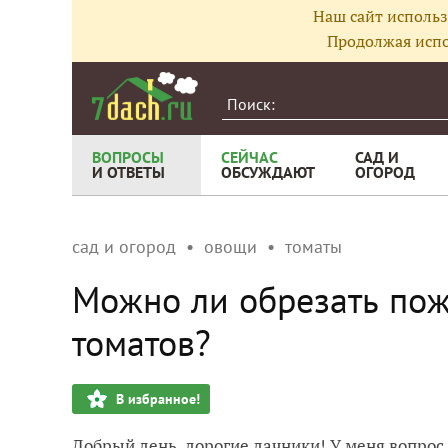
Наш сайт использ
Продолжая испо
ВОПРОСЫ
СЕЙЧАС
САД И
И ОТВЕТЫ
ОБСУЖДАЮТ
ОГОРОД
сад и огород
овощи
томаты
Можно ли обрезать пож
томатов?
В избранное!
Добрый день, дорогие дачники! У меня вопрос.