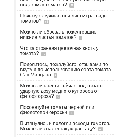
подкормки томатов?
58
Почему скручиваются листья рассады
томатов?
64
Можно ли обрезать пожелтевшие
нижние листья томатов?
5
Что за странная цветочная кисть у
томата?
17
Поделитесь, пожалуйста, отзывами по
вкусу и по использованию сорта томата
Сан Марцано
4
Можно ли внести сейчас под томаты
ударную дозу медного купороса от
фитофтороза?
5
Посоветуйте томаты черной или
фиолетовой окраски
15
Вытянулись и полегли всходы томатов.
Можно ли спасти такую рассаду?
40