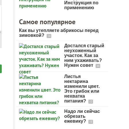
Инструкция по
применению
Самое популярное
Как вы утепляете абрикосы перед
зимовкой?
14
Достался старый
неухоженный
участок. Как за
ним ухаживать?
Нужен совет
44
Листья
нектарина
изменили цвет.
Это грибок или
нехватка
питания?
12
Надо ли сейчас
обрезать
ежевику?
15