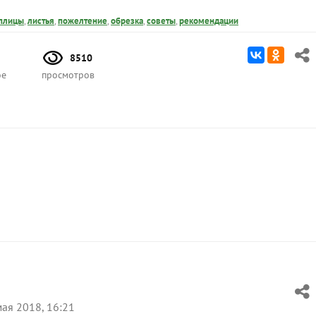
плицы
,
листья
,
пожелтение
,
обрезка
,
советы
,
рекомендации
8510
ое
просмотров
ая 2018, 16:21