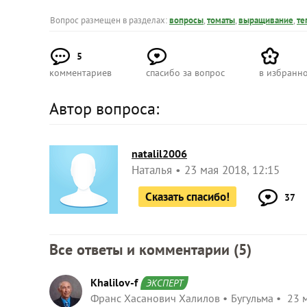
Вопрос размещен в разделах:
вопросы
,
томаты
,
выращивание
,
те
5
комментариев
спасибо за вопрос
в избранн
Автор вопроса:
natalil2006
Наталья
23 мая 2018, 12:15
Сказать спасибо!
37
Все ответы и комментарии (
5
)
Khalilov-f
ЭКСПЕРТ
Франс Хасанович Халилов
Бугульма
23 м