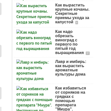
Как вырастить
крупные кочаны.
Секретные
приемы ухода за
капустой
6
Как надо
обрезать
виноград с
первого по
пятый год
выращивания
37
Лавр и имбирь:
как вырастить
ароматные
культуры дома
Как избавиться
от сорняков на
грядках с
помощью
препарата
"Миура".