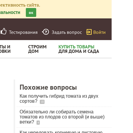
ективность сайта.
альности
ок
Тестирования
Задать вопрос
Войти
ТЫ И
СТРОИМ
КУПИТЬ ТОВАРЫ
ОВКИ
ДОМ
ДЛЯ ДОМА И САДА
Похожие вопросы
Как получить гибрид томата из двух
сортов?
18
Обязательно ли собирать семена
томатов из плодов со второй (и выше)
ветки?
4
Как чередовать корневую и листовую