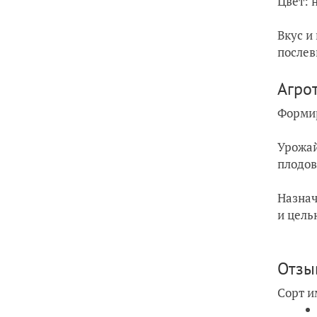
Цвет: 
Вкус и
послев
Агро
Формир
Урожай
плодов
Назнач
и цель
Отзы
Сорт и