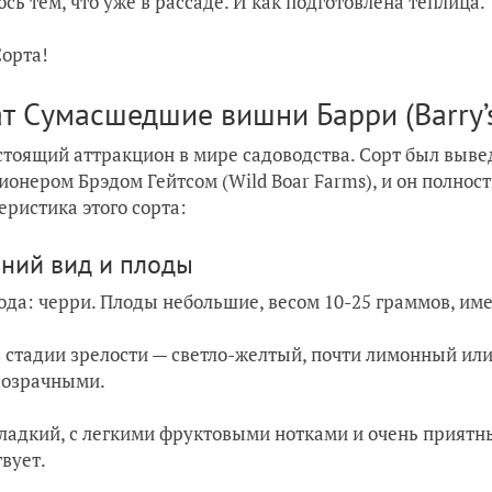
сь тем, что уже в рассаде. И как подготовлена теплица.
Сорта!
т Сумасшедшие вишни Барри (Barry’s
стоящий аттракцион в мире садоводства. Сорт был вы
ионером Брэдом Гейтсом (Wild Boar Farms), и он полнос
еристика этого сорта:
ний вид и плоды
ода: черри. Плоды небольшие, весом 10-25 граммов, и
в стадии зрелости — светло-желтый, почти лимонный или
розрачными.
сладкий, с легкими фруктовыми нотками и очень прият
твует.