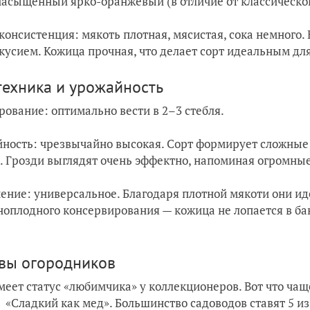
насыщенный ярко-оранжевый (в отличие от классическог
 консистенция: мякоть плотная, мясистая, сока немного.
кусием. Кожица прочная, что делает сорт идеальным дл
техника и урожайность
ование: оптимально вести в 2–3 стебля.
ность: чрезвычайно высокая. Сорт формирует сложные к
. Грозди выглядят очень эффектно, напоминая огромные
ение: универсальное. Благодаря плотной мякоти они ид
ноплодного консервирования — кожица не лопается в ба
вы огородников
меет статус «любимчика» у коллекционеров. Вот что чащ
«Сладкий как мед». Большинство садоводов ставят 5 из 