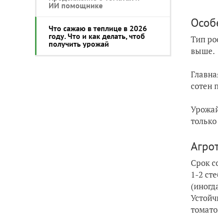
ИИ помощнике
Особ
Что сажаю в теплице в 2026
году. Что и как делать, чтоб
Тип ро
получить урожай
выше.
Главна
сотен 
Урожай
только
Агро
Срок с
1-2 ст
(иногд
Устойч
томато