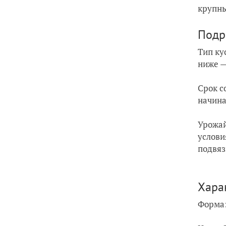
крупны
Подр
Тип ку
ниже —
Срок с
начина
Урожай
услови
подвяз
Хара
Форма: