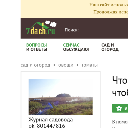
Наш сайт использ
Продолжая испо
ВОПРОСЫ
СЕЙЧАС
САД И
И ОТВЕТЫ
ОБСУЖДАЮТ
ОГОРОД
сад и огород
овощи
томаты
Что
что
В
Журнал садовода
В помо
ok_801447816