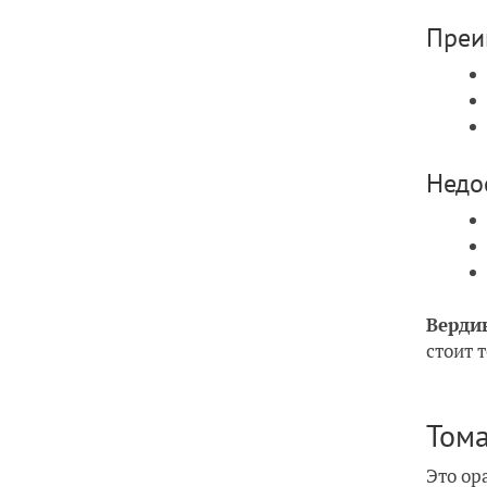
Преи
Недо
Верди
стоит 
Тома
Это ор