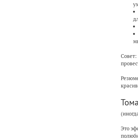
у
д
м
Совет:
провес
Резюме
красив
Тома
(иногд
Это эф
полюби