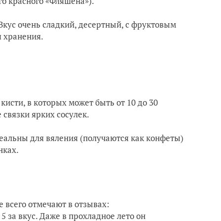
о красного «Фляшена»).
 Вкус очень сладкий, десертный, с фруктовым
я хранения.
исти, в которых может быть от 10 до 30
 связки ярких сосулек.
еальны для вяления (получаются как конфеты)
нках.
е всего отмечают в отзывах:
5 за вкус. Даже в прохладное лето он