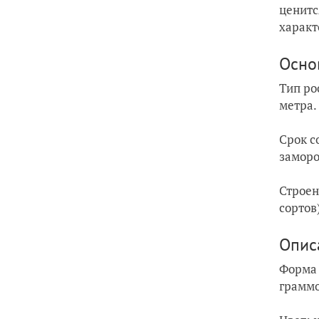
ценитс
характ
Осно
Тип ро
метра.
Срок с
заморо
Строен
сортов
Опис
Форма 
граммо