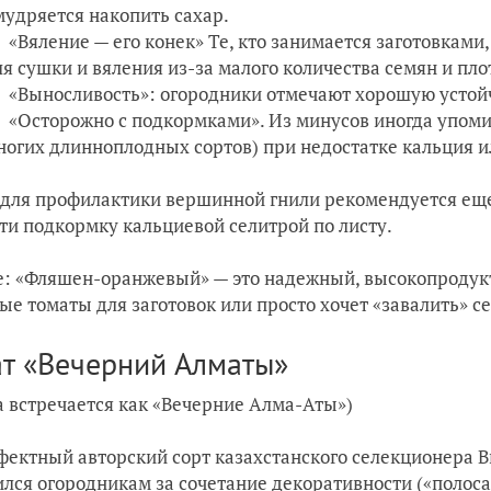
мудряется накопить сахар.
«Вяление — его конек» Те, кто занимается заготовками,
ля сушки и вяления из-за малого количества семян и пл
«Выносливость»: огородники отмечают хорошую устой
«Осторожно с подкормками». Из минусов иногда упоми
ногих длинноплодных сортов) при недостатке кальция 
 для профилактики вершинной гнили рекомендуется еще
ти подкормку кальциевой селитрой по листу.
: «Фляшен-оранжевый» — это надежный, высокопродукти
ые томаты для заготовок или просто хочет «завалить» 
т «Вечерний Алматы»
а встречается как «Вечерние Алма-Аты»)
фектный авторский сорт казахстанского селекционера 
лся огородникам за сочетание декоративности («полосат