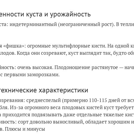
енности куста и урожайность
ста: индетерминантный (неограниченный рост). В теплиц
я «фишка»: огромные мультифлорные кисти. На одной ки
плодов. Когда они созревают, куст выглядит так, будто
ность: очень высокая. Плодоношение растянутое — начн
 с первыми заморозками.
технические характеристики
озревания: среднеспелый (примерно 110-115 дней от вс
ебля. Из-за огромного веса плодовых кистей куст требуе
а приходится подвязывать даже отдельные тяжелые кист
ивость: сорт довольно выносливый, обладает хорошим
в. Плюсы и минусы