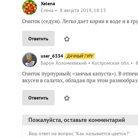
Xelena
Елена
8 августа 2019, 18:13
Очиток (седум). Легко дает корни в воде и в гр
✿
Ответить
user_6334
ДАЧНЫЙ ГУРУ
Барон Холомеевский
Костромская обл.
8
Очиток пурпурный( «заячья капуста»). В отлич
вкусен в салатах, обладая при этом разнообр
✿
Ответить
Пожалуйста, оставьте комментарий