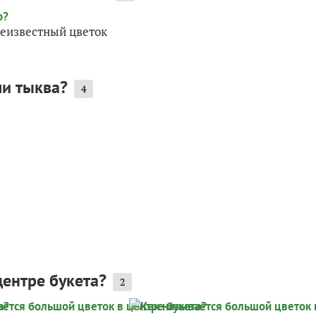
Неизвестный цветок
ли тыква?
4
центре букета?
2