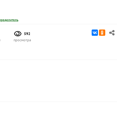
пределитель
592
е
просмотра