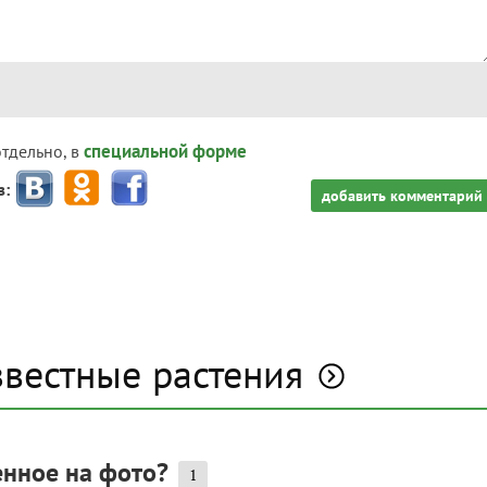
специальной форме
отдельно, в
з:
добавить комментарий
звестные растения
енное на фото?
1