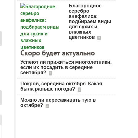
Благородное
серебро
анафалиса:
подбираем виды
для сухих и
влажных
цветников
9
Скоро будет актуально
Успеют ли прижиться многолетники,
если их посадить в середине
сентября?
3
Покров, середина октября. Какая
была раньше погода?
4
Можно ли пересаживать тую в
октябре?
8