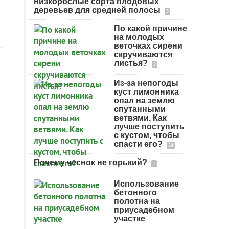
низкорослые сорта плодовых
деревьев для средней полосы
3
По какой причине
на молодых
веточках сирени
скручиваются
листья?
2
Из-за непогоды
куст лимонника
опал на землю
спутанными
ветвями. Как
лучше поступить
с кустом, чтобы
спасти его?
24
Почему чеснок не горький?
1
Использование
бетонного
полотна на
приусадебном
участке