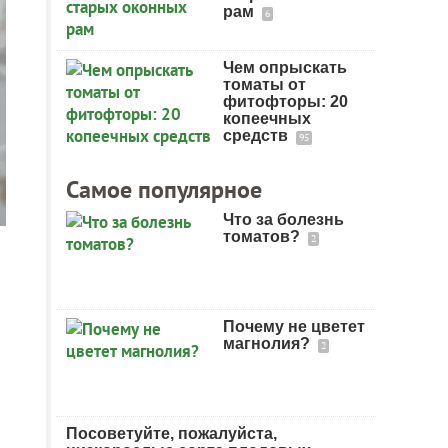
рам
6
Чем опрыскать
томаты от
фитофторы: 20
копеечных
средств
95
Самое популярное
Что за болезнь
томатов?
2
Почему не цветет
магнолия?
2
Посоветуйте, пожалуйста,