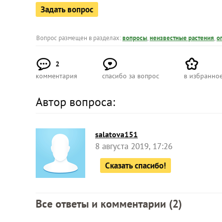
Задать вопрос
Вопрос размещен в разделах:
вопросы
,
неизвестные растения
,
о
2
комментария
спасибо за вопрос
в избранно
Автор вопроса:
salatova151
8 августа 2019, 17:26
Сказать спасибо!
Все ответы и комментарии (
2
)