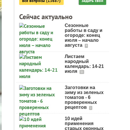
Все вопросы (13687)
Задать свой
Сейчас актуально
Сезонные
работы в саду и
огороде: конец
июля – начало
августа
9
Листаем
народный
календарь: 14-21
июля
31
Заготовки на
зиму из зеленых
томатов - 6
проверенных
рецептов
2
10 идей
применения
старых оконных