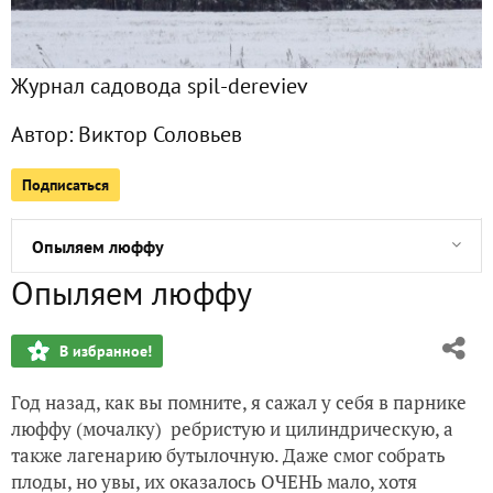
Размножение смородины методом черенкования
Журнал садовода spil-dereviev
Итоги первого этапа сенокоса
Автор:
Виктор Соловьев
Заготовка сена. Часть 1
Подписаться
Деревенская взаимопомощь
Опыляем люффу
Опыляем люффу
Заготовка Иван-чая. Весь технологический процесс
В избранное!
Книга дошла. Администрации сайта большое спасибо!
Год назад, как вы помните, я сажал у себя в парнике
Проблемы на своей земле. Медицина
люффу (мочалку) ребристую и цилиндрическую, а
также лагенарию бутылочную. Даже смог собрать
Валка деревьев на своей земле
плоды, но увы, их оказалось ОЧЕНЬ мало, хотя