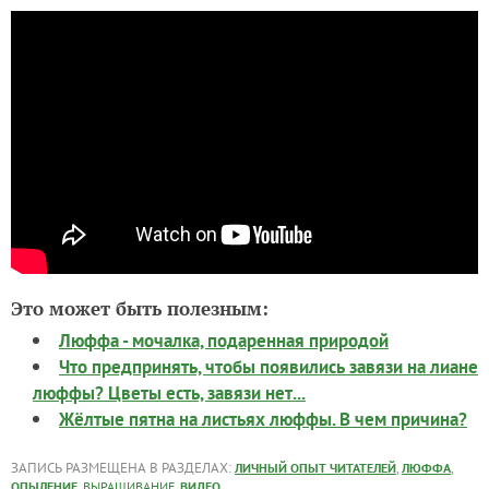
Это может быть полезным:
Люффа - мочалка, подаренная природой
Что предпринять, чтобы появились завязи на лиане
люффы? Цветы есть, завязи нет...
Жёлтые пятна на листьях люффы. В чем причина?
ЗАПИСЬ РАЗМЕЩЕНА В РАЗДЕЛАХ:
,
,
ЛИЧНЫЙ ОПЫТ ЧИТАТЕЛЕЙ
ЛЮФФА
,
,
ОПЫЛЕНИЕ
ВЫРАЩИВАНИЕ
ВИДЕО