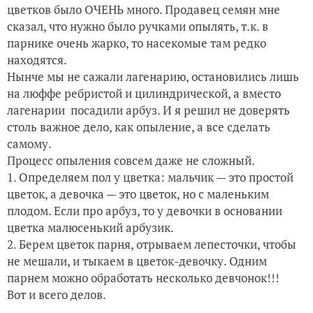
цветков было ОЧЕНЬ много. Продавец семян мне
Прорастили овёс, сажаем лук. Витамины для птицы
сказал, что нужно было ручками опылять, т.к. в
парнике очень жарко, то насекомые там редко
находятся.
Нынче мы не сажали лагенарию, остановились лишь
на люффе ребристой и цилиндрической, а вместо
лагенарии посадили арбуз. И я решил не доверять
столь важное дело, как опыление, а все сделать
самому.
Процесс опыления совсем даже не сложный.
1. Определяем пол у цветка: мальчик — это простой
цветок, а девочка — это цветок, но с маленьким
плодом. Если про арбуз, то у девочки в основании
цветка малюсенький арбузик.
2. Берем цветок парня, отрываем лепесточки, чтобы
не мешали, и тыкаем в цветок-девочку. Одним
парнем можно обработать несколько девчонок!!!
Вот и всего делов.