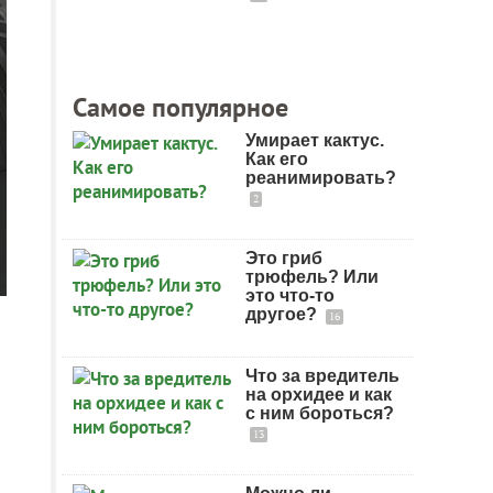
Самое популярное
Умирает кактус.
Как его
реанимировать?
2
Это гриб
трюфель? Или
это что-то
другое?
16
Что за вредитель
на орхидее и как
с ним бороться?
13