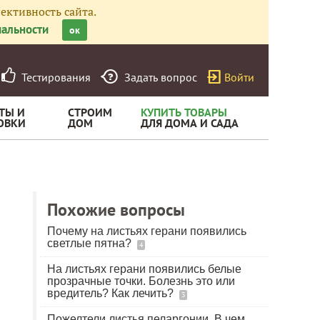
ективность сайта.
альности
ок
Тестирования
Задать вопрос
Войти
ТЫ И
СТРОИМ
КУПИТЬ ТОВАРЫ
ОВКИ
ДОМ
ДЛЯ ДОМА И САДА
Похожие вопросы
Почему на листьях герани появились
светлые пятна?
4
На листьях герани появились белые
прозрачные точки. Болезнь это или
вредитель? Как лечить?
3
Пожелтели листья пеларгонии. В чем