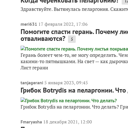
Когда черенковать пеларгонию?
1
Здравствуйте. Вытянулась пеларгония. Скажите
17 февраля 2022, 17:06
meri631
Помогите спасти герань. Почему л
отваливаются?
5
Герань болеет чем-то, не могу определить. Ч
какими-то пятнышками. На свет — как дырочки
Лист герани
5 января 2023, 09:45
tanjagerani
Грибок Botrydis на пеларгонии. Что
Грибок Botrydis на пеларгонии. Что делать? Гр
18 декабря 2021, 12:00
Fmaryasha