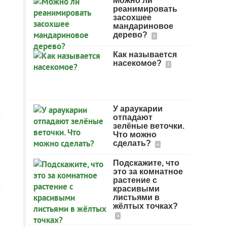
Можно ли
реанимировать
засохшее
мандариновое
дерево?
6
Как называется
насекомое?
8
У араукарии
отпадают
зелёные веточки.
Что можно
сделать?
6
Подскажите, что
это за комнатное
растение с
красивыми
листьями в
жёлтых точках?
4