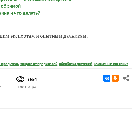
 её зимой
ина и что делать?
нашим экспертам и опытным дачникам.
 вредитель
,
защита от вредителей
,
обработка растений
,
комнатные растения
5554
е
просмотра