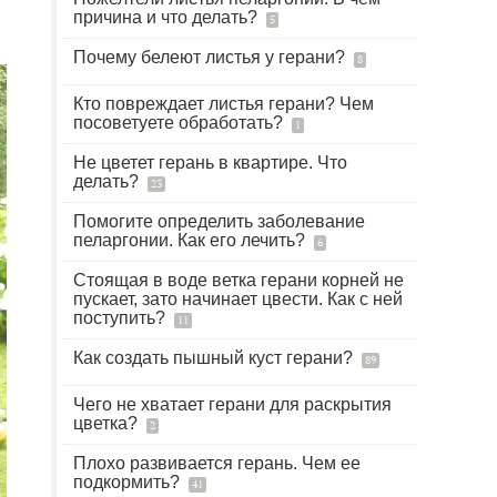
причина и что делать?
5
Почему белеют листья у герани?
8
Кто повреждает листья герани? Чем
посоветуете обработать?
1
Не цветет герань в квартире. Что
делать?
23
Помогите определить заболевание
пеларгонии. Как его лечить?
6
Стоящая в воде ветка герани корней не
пускает, зато начинает цвести. Как с ней
поступить?
11
Как создать пышный куст герани?
89
Чего не хватает герани для раскрытия
цветка?
2
Плохо развивается герань. Чем ее
подкормить?
41