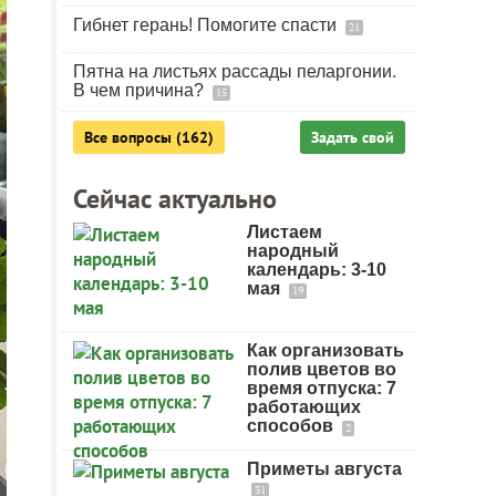
Гибнет герань! Помогите спасти
21
Пятна на листьях рассады пеларгонии.
В чем причина?
15
Все вопросы (162)
Задать свой
Сейчас актуально
Листаем
народный
календарь: 3-10
мая
19
Как организовать
полив цветов во
время отпуска: 7
работающих
способов
2
Приметы августа
31