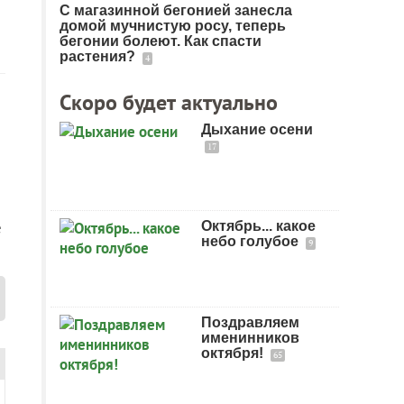
С магазинной бегонией занесла
домой мучнистую росу, теперь
бегонии болеют. Как спасти
растения?
4
Скоро будет актуально
Дыхание осени
17
е
Октябрь... какое
небо голубое
9
Поздравляем
именинников
октября!
65