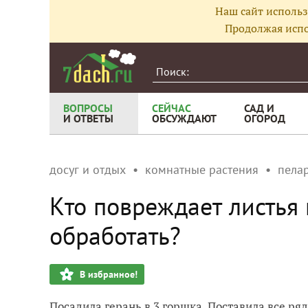
Наш сайт использ
Продолжая испо
ВОПРОСЫ
СЕЙЧАС
САД И
И ОТВЕТЫ
ОБСУЖДАЮТ
ОГОРОД
досуг и отдых
комнатные растения
пела
Кто повреждает листья 
обработать?
В избранное!
Посадила герань в 3 горшка. Поставила все ря