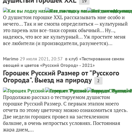
душистый горошек XXL
19
О душистом горошке XXL рассказывать мне особо и
нечего… Так и не смогла определиться — культурный
это парень или все-таки сорняк обычный… Ну..,
надеюсь, что все же культурный... Уж простите меня
все любители (и производители, разумеется)...
Marimo
29 июля 2021, 20:37
в клуб «
Тестирование семян
овощей и цветов «Русский Огород» - 2021
»
Горошек Русский Размер от "Русского
Огорода". Выезд на природу
2
Продолжаю рассказ о тестируемом душистом
горошке Русский Размер. С первым этапом моего
отчета по этому цветочку можно ознакомиться здесь.
Две недели горошек провел на застекленном
балконе, в очень непростых условиях. Постоянная
жара днем,...